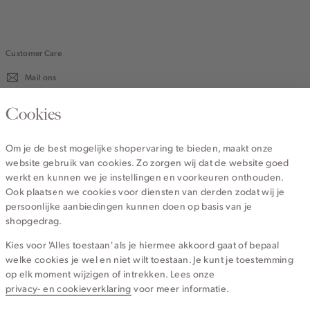
Customer Care
Mail ons
020 - 3412 670
Cookies
Van maandag t/m vrijdag van 8.30 uur tot 18.00 uur.
Om je de best mogelijke shopervaring te bieden, maakt onze
website gebruik van cookies. Zo zorgen wij dat de website goed
Service
werkt en kunnen we je instellingen en voorkeuren onthouden.
Ook plaatsen we cookies voor diensten van derden zodat wij je
persoonlijke aanbiedingen kunnen doen op basis van je
Wij zijn Cotton Club
shopgedrag.
Kies voor 'Alles toestaan' als je hiermee akkoord gaat of bepaal
Topcategorieën voor jou
welke cookies je wel en niet wilt toestaan. Je kunt je toestemming
op elk moment wijzigen of intrekken. Lees onze
privacy- en cookieverklaring
voor meer informatie.