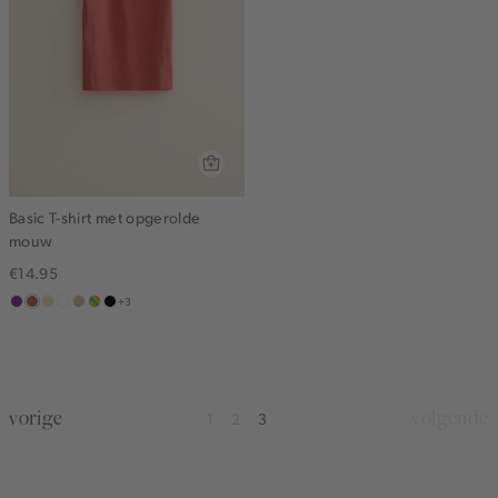
Basic T-shirt met opgerolde
mouw
€14.95
+3
middenpaars
terracotta
vanille
wit
lichtzand
meerkleurig
zwart
geel
vorige
volgende
1
2
3