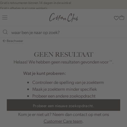
Navigeer
Gratis retourneren binnen 14 dagen in de winkel
Gratis afhalen in al onze winkels
direct naar
Jouw bestelling wordt binnen 1 tot 5 dagen bezorgd
de
Betaal zoals jij wilt: o.a. Bancontact, Riverty, Apple pay & creditcard
hoofdinhoud
Open de
zoekbalk
Navigeer
Beachwear
direct
naar de
GEEN RESULTAAT
footer
Helaas! We hebben geen resultaten gevonden voor
‘‘
.
Wat je kunt proberen:
Controleer de spelling van je zoekterm
Maak je zoekterm minder specifiek
Probeer een andere zoekopdracht
Probeer een nieuwe zoekopdracht.
Kom je er niet uit? Neem dan contact op met ons
Customer Care team
.