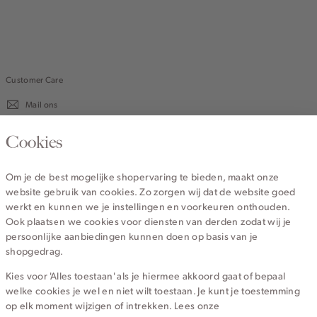
Customer Care
Mail ons
020 - 3412 670
Cookies
Van maandag t/m vrijdag van 8.30 uur tot 18.00 uur.
Om je de best mogelijke shopervaring te bieden, maakt onze
website gebruik van cookies. Zo zorgen wij dat de website goed
Service
werkt en kunnen we je instellingen en voorkeuren onthouden.
Ook plaatsen we cookies voor diensten van derden zodat wij je
persoonlijke aanbiedingen kunnen doen op basis van je
Wij zijn Cotton Club
shopgedrag.
Kies voor 'Alles toestaan' als je hiermee akkoord gaat of bepaal
Topcategorieën voor jou
welke cookies je wel en niet wilt toestaan. Je kunt je toestemming
op elk moment wijzigen of intrekken. Lees onze