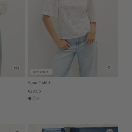
new arrival
Ajour T-shirt
€29.95
middenbruin
wit,
pink
off-
clay
white