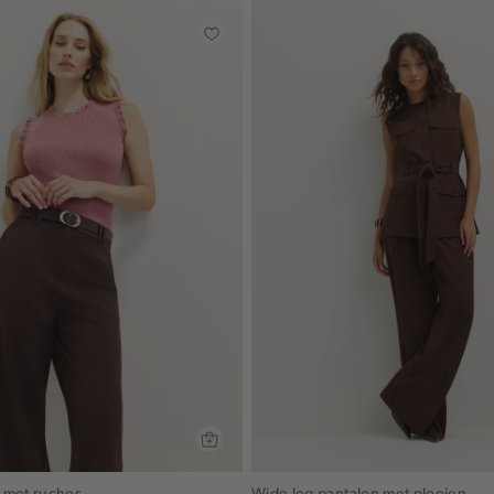
 met ruches
Wide leg pantalon met plooien