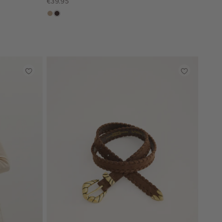
€39.95
zand
choco,
donker