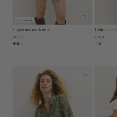
new arrival
Singlet met mock neck
T-shirt met k
€19.95
€29.95
groen,
middenbruin
lichtgeel
ecru
dusty
olijf
blue