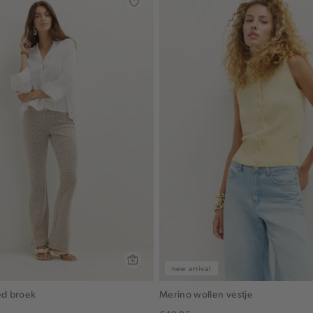
new arrival
ed broek
Merino wollen vestje