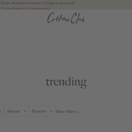
Gratis retourneren binnen 14 dagen in de winkel
Gratis afhalen in al onze winkels
Jouw bestelling wordt binnen 1 tot 5 dagen bezorgd
Betaal zoals jij wilt: o.a. Bancontact, Riverty, Apple pay & creditcard
anean journey | Chapter 1
trending
Seizoen
Pasvorm
Meer filters