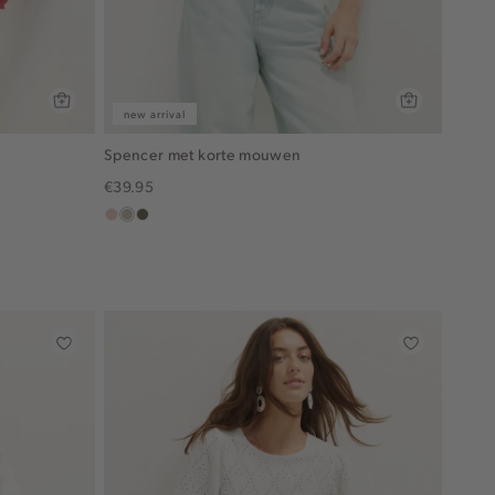
new arrival
Spencer met korte mouwen
€39.95
salmon,
taupe,
middenbruin
light
middle