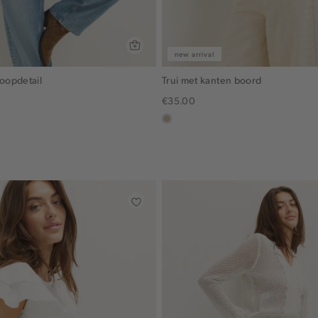
new arrival
noopdetail
Trui met kanten boord
€35.00
lichtzand