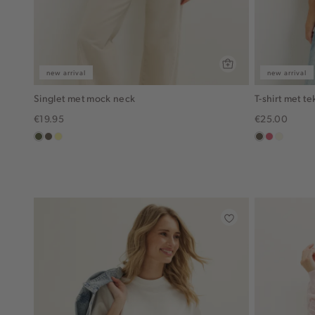
new arrival
new arrival
Singlet met mock neck
T-shirt met te
€19.95
€25.00
groen,
middenbruin
lichtgeel
middenbruin
rose,
wit,
olijf
vintage
off-
white