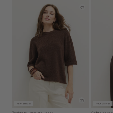
new arrival
new arrival
Zachte trui met crewneck
Gebreide top