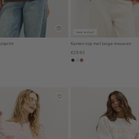
new arrival
kstprint
Kanten top met lange mouwen
€29.95
choco
ecru
terracotta