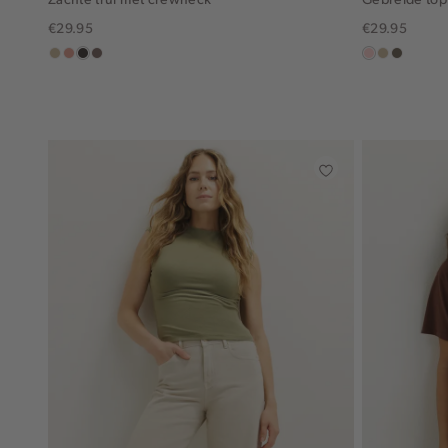
€29.95
€29.95
lichtzand
salmon,
choco
taupe
pink
lichtzand
middenb
middle
clay