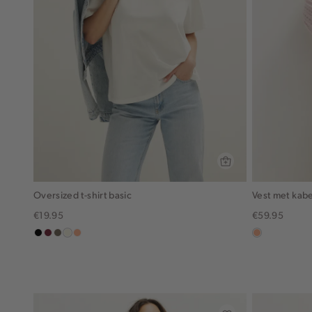
Oversized t-shirt basic
Vest met kab
€19.95
€59.95
zwart
bordeaux
middenbruin
wit,
peach,
peach,
off-
licht
licht
white