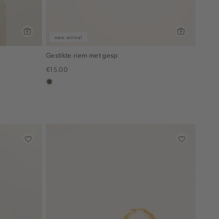
new arrival
Gestikte riem met gesp
€15.00
middenbruin