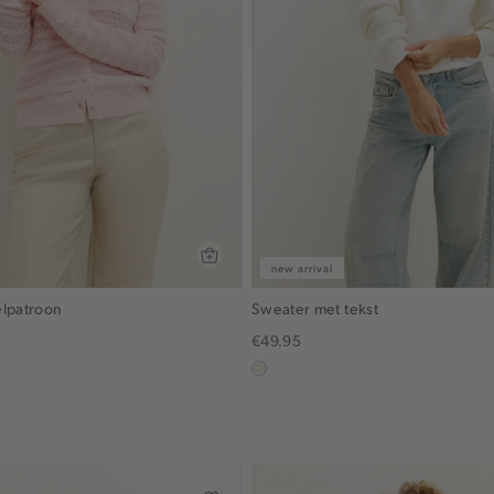
new arrival
elpatroon
Sweater met tekst
€49.95
ecru