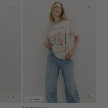
new arrival
T-shirt met print