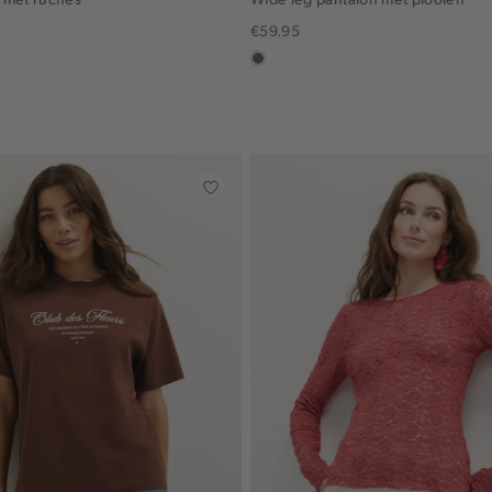
€59.95
ruin
middenbruin