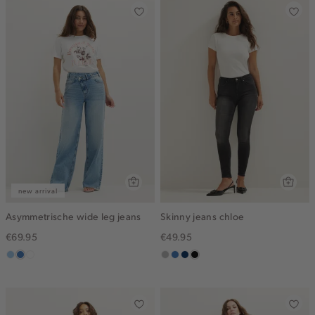
new arrival
Asymmetrische wide leg jeans
Skinny jeans chloe
€69.95
€49.95
blauw,
blauw,
wit
grijs,
blauw,
blauw,
zwart,
used
used
used
used
used
used
light
middle
middle
middle
dark
middle