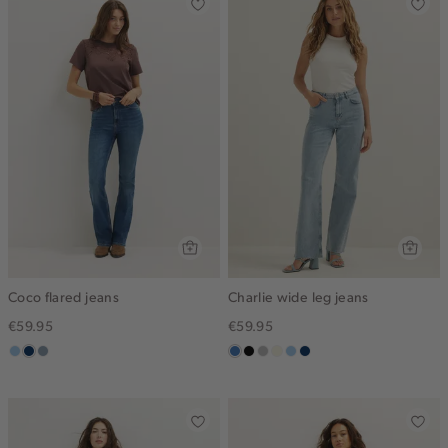
Coco flared jeans
Charlie wide leg jeans
€59.95
€59.95
blauw,
donkerblauw
dusty
middenblauw
zwart,
grijs,
wit,
blauw,
blauw,
used
blue
used
used
off-
used
used
light
middle
middle
white
light
dark