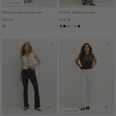
new arrival
Denim jumpsuit met riem
Charlie wide leg jeans
€99.95
€59.95
blauw,
middenblauw
zwart,
grijs,
wit,
blauw,
blauw,
used
used
used
off-
used
used
light
middle
middle
white
light
dark
new arrival