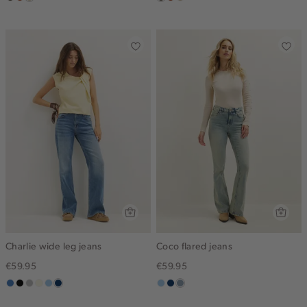
donkerkhaki
bruin
lichtzand
donkerkhaki
bruin
lichtzand
Charlie wide leg jeans
Coco flared jeans
€59.95
€59.95
middenblauw
zwart,
grijs,
wit,
blauw,
blauw,
blauw,
donkerblauw
dusty
used
used
off-
used
used
used
blue