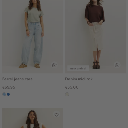
new arrival
Barrel jeans cara
Denim midi rok
€69.95
€55.00
blauw,
blauw,
ecru
used
used
light
middle