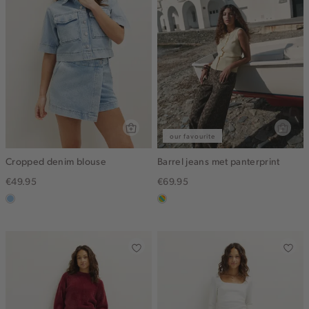
our favourite
Cropped denim blouse
Barrel jeans met panterprint
€49.95
€69.95
blauw,
meerkleurig
used
light