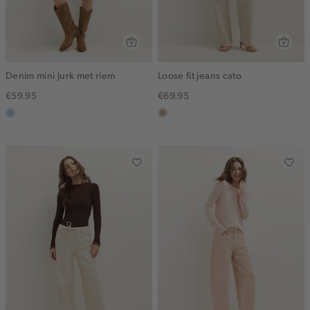
Denim mini jurk met riem
Loose fit jeans cato
€59.95
€69.95
blauw,
zand
used
light