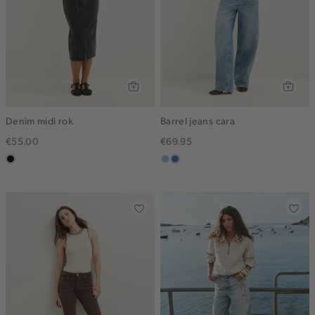
Denim midi rok
Barrel jeans cara
€55.00
€69.95
zwart,
blauw,
blauw,
used
used
used
middle
light
middle