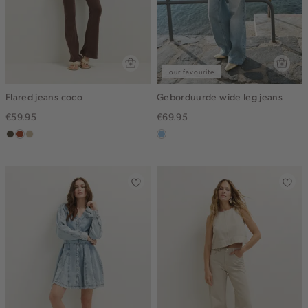
our favourite
Flared jeans coco
Geborduurde wide leg jeans
€59.95
€69.95
donkerkhaki
bruin
lichtzand
blauw,
used
light