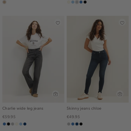
zand
wit,
lichtblauw
grijs,
middenblauw
zwart,
off-
used
used
white
middle
middle
Charlie wide leg jeans
Skinny jeans chloe
€59.95
€49.95
middenblauw
zwart,
grijs,
wit,
blauw,
blauw,
grijs,
blauw,
blauw,
zwart,