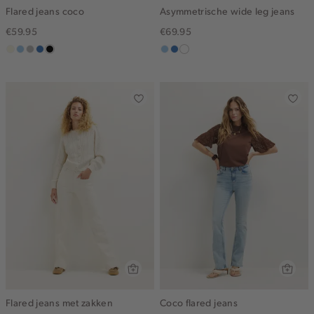
Flared jeans coco
Asymmetrische wide leg jeans
€59.95
€69.95
wit,
lichtblauw
grijs,
middenblauw
zwart,
blauw,
blauw,
wit
off-
used
used
used
used
white
middle
middle
light
middle
Flared jeans met zakken
Coco flared jeans