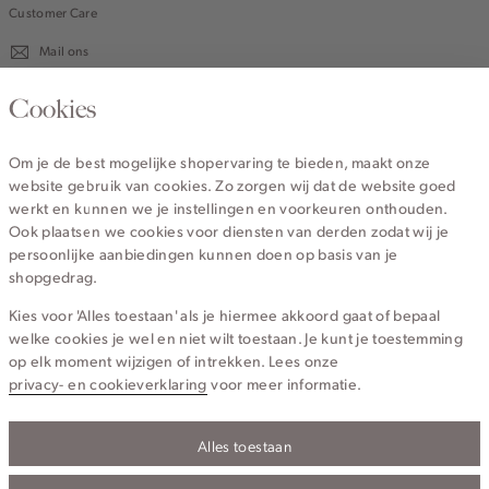
Customer Care
Mail ons
020 - 3412 670
Cookies
Van maandag t/m vrijdag van 8.30 uur tot 18.00 uur.
Om je de best mogelijke shopervaring te bieden, maakt onze
website gebruik van cookies. Zo zorgen wij dat de website goed
Service
werkt en kunnen we je instellingen en voorkeuren onthouden.
Ook plaatsen we cookies voor diensten van derden zodat wij je
persoonlijke aanbiedingen kunnen doen op basis van je
Wij zijn Cotton Club
shopgedrag.
Kies voor 'Alles toestaan' als je hiermee akkoord gaat of bepaal
Topcategorieën voor jou
welke cookies je wel en niet wilt toestaan. Je kunt je toestemming
op elk moment wijzigen of intrekken. Lees onze
privacy- en cookieverklaring
voor meer informatie.
Alles toestaan
Privacy- en cookieverklaring
Algemene Voorwaarden