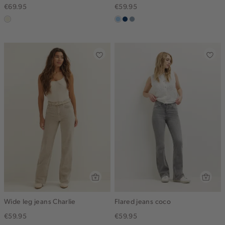
€69.95
€59.95
ecru
blauw,
donkerblauw
dusty
used
blue
light
Wide leg jeans Charlie
Flared jeans coco
€59.95
€59.95