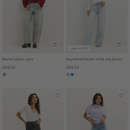
new arrival
Barrel jeans cara
Asymmetrische wide leg jeans
€69.95
€69.95
dusty
blauw,
blauw,
wit
blue
used
used
light
middle