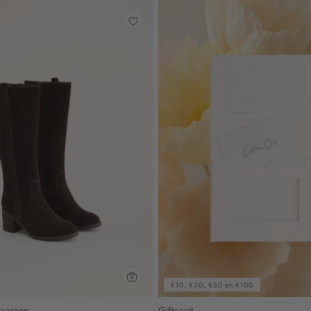
€10, €20, €50 en €100
aarzen
Giftcard