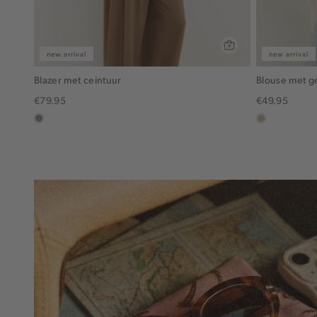
new arrival
new arrival
Blazer met ceintuur
Blouse met 
€79.95
€49.95
taupe,
lichtzand
dark