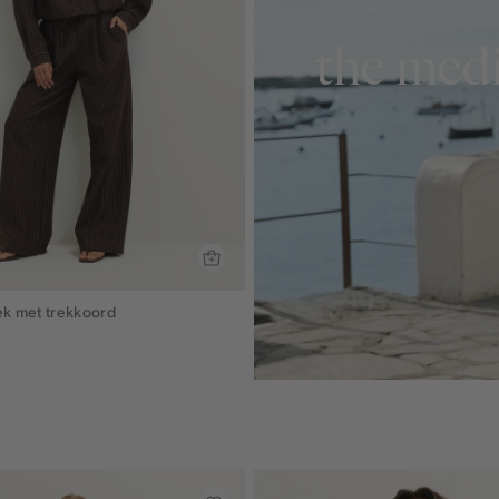
the medi
ek met trekkoord