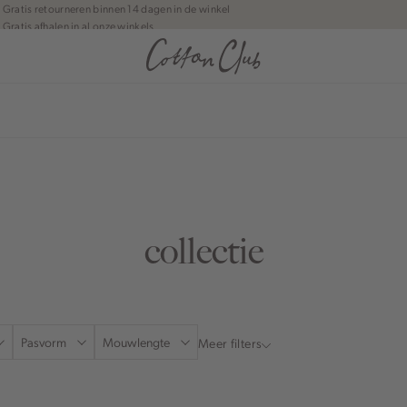
Gratis retourneren binnen 14 dagen in de winkel
Gratis afhalen in al onze winkels
Jouw bestelling wordt binnen 1 tot 5 dagen bezorgd
Betaal zoals jij wilt: o.a. Bancontact, Riverty, Apple pay & creditcard
collectie
Pasvorm
Mouwlengte
Meer filters