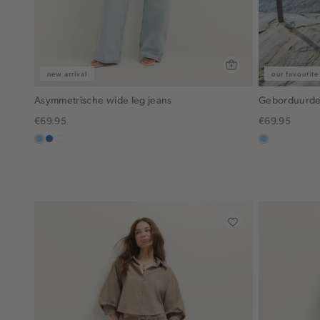
new arrival
our favourite
Asymmetrische wide leg jeans
Geborduurde 
€69.95
€69.95
blauw,
blauw,
wit
blauw,
used
used
used
light
middle
light