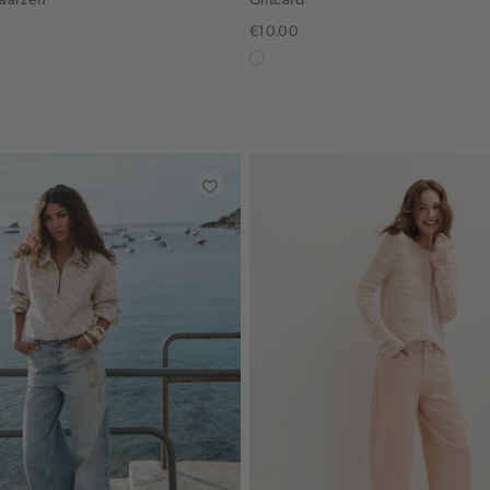
€10.00
in
graphic