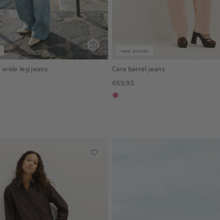
new arrival
wide leg jeans
Cara barrel jeans
€69.95
rose,
vintage