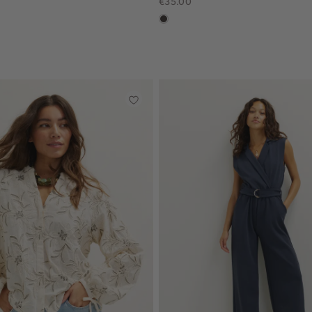
€35.00
choco