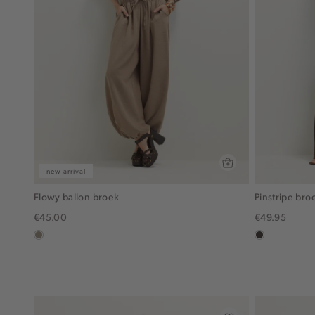
new arrival
Flowy ballon broek
Pinstripe bro
€45.00
€49.95
taupe,
choco
dark