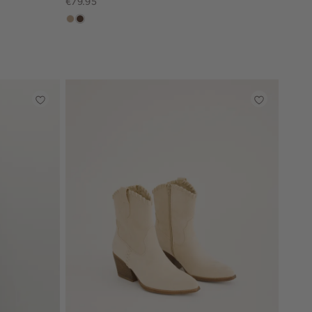
€79.95
zand
donkerbruin