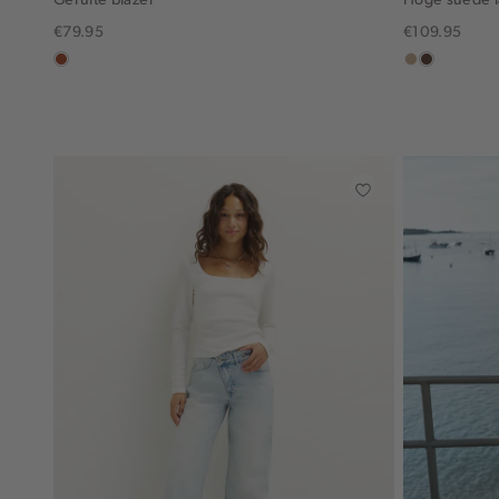
€79.95
€109.95
bruin
zand
donkerbru