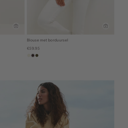
Blouse met borduursel
€59.95
ecru
choco,
groen,
donker
olijf,
midden