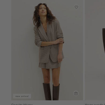
new arrival
Geruite blazer
Hoge suede l