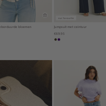
our favourite
geborduurde bloemen
Jumpsuit met ceintuur
€69.95
groen,
indigo
olijf,
midden