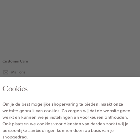
Customer Care
Mail ons
020 - 3412 670
Cookies
Van maandag t/m vrijdag van 8.30 uur tot 18.00 uur.
Om je de best mogelijke shopervaring te bieden, maakt onze
website gebruik van cookies. Zo zorgen wij dat de website goed
Service
werkt en kunnen we je instellingen en voorkeuren onthouden.
Ook plaatsen we cookies voor diensten van derden zodat wij je
persoonlijke aanbiedingen kunnen doen op basis van je
Wij zijn Cotton Club
shopgedrag.