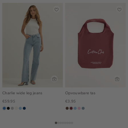
Charlie wide leg jeans
Opvouwbare tas
€59.95
€3.95
middenblauw
zwart,
grijs,
wit,
blauw,
blauw,
donkerbruin
bordeaux
lichtblauw
lichtroze
dusty
used
used
off-
used
used
blue
middle
middle
white
light
dark