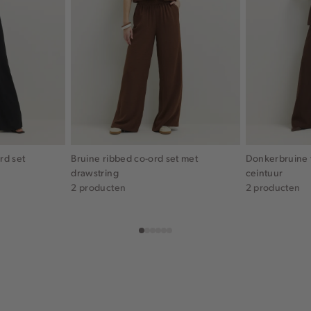
rd set
Bruine ribbed co-ord set met
Donkerbruine t
drawstring
ceintuur
2 producten
2 producten