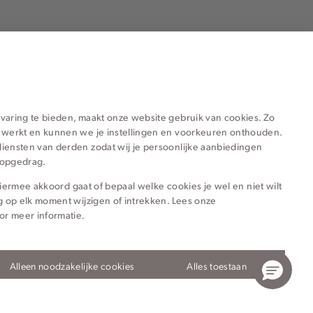
ieën voor jou
varing te bieden, maakt onze website gebruik van cookies. Zo
 werkt en kunnen we je instellingen en voorkeuren onthouden.
iensten van derden zodat wij je persoonlijke aanbiedingen
hopgedrag.
e hiermee akkoord gaat of bepaal welke cookies je wel en niet wilt
g op elk moment wijzigen of intrekken. Lees onze
or meer informatie.
Alleen noodzakelijke cookies
Alles toestaan
Privacy- en cookieverklaring
Algemene Voorwaarden