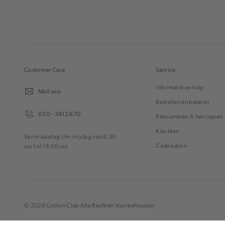
Customer Care
Service
Informatie en hulp
Mail ons
Bestellen en betalen
020 - 3412 670
Retourneren & herroepen
Klachten
Van maandag t/m vrijdag van 8.30
Cadeaubon
uur tot 18.00 uur.
© 2026 Cotton Club Alle Rechten Voorbehouden