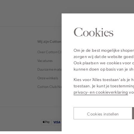
Cookies
Wij zijn Cotton Club
Topcategor
Om je de best mogelijke shoper
Over Cotton Club
Blouses
zorgen wij dat de website goed
Vacatures
Tops
Ook plaatsen we cookies voor d
kunnen doen op basis van je s
Duurzame materialen
Broeken
Onze winkels
Jeans
Kies voor 'Alles toestaan' als j
toestaan. Je kunt je toestemmin
Cotton Club Nederland
T-shirts
privacy- en cookieverklaring
vo
Cookies instellen