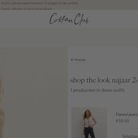
Gratis retourneren binnen 14 dagen in de winkel
Gratis afhalen in al onze winkels
Jouw bestelling wordt binnen 1 tot 5 dagen bezorgd
Betaal zoals jij wilt: o.a. Bancontact, Riverty, Apple pay & creditcard
Home
shop the look najaar 2
1 producten in deze outfit
Flared jean
€59.95
Selectee