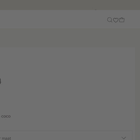
Customer Care
4
s coco
r maat