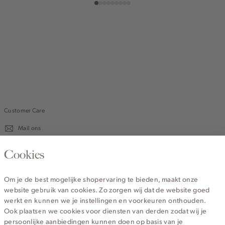
Customer Care
Mail ons
020 - 3412 670
Cookies
Van maandag t/m vrijdag van 8.30 uur tot 18.00 uur.
Om je de best mogelijke shopervaring te bieden, maakt onze
website gebruik van cookies. Zo zorgen wij dat de website goed
Service
werkt en kunnen we je instellingen en voorkeuren onthouden.
Ook plaatsen we cookies voor diensten van derden zodat wij je
persoonlijke aanbiedingen kunnen doen op basis van je