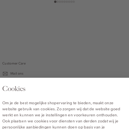
Customer Care
Mail ons
020 - 3412 670
Cookies
Van maandag t/m vrijdag van 8.30 uur tot 18.00 uur.
Om je de best mogelijke shopervaring te bieden, maakt onze
website gebruik van cookies. Zo zorgen wij dat de website goed
Service
werkt en kunnen we je instellingen en voorkeuren onthouden.
Ook plaatsen we cookies voor diensten van derden zodat wij je
persoonlijke aanbiedingen kunnen doen op basis van je