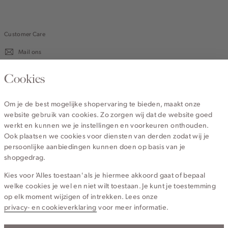
Customer Care
Mail ons
020 - 3412 670
Cookies
Van maandag t/m vrijdag van 8.30 uur tot 18.00 uur.
Om je de best mogelijke shopervaring te bieden, maakt onze
website gebruik van cookies. Zo zorgen wij dat de website goed
Service
werkt en kunnen we je instellingen en voorkeuren onthouden.
Ook plaatsen we cookies voor diensten van derden zodat wij je
persoonlijke aanbiedingen kunnen doen op basis van je
Wij zijn Cotton Club
shopgedrag.
Kies voor 'Alles toestaan' als je hiermee akkoord gaat of bepaal
Topcategorieën voor jou
welke cookies je wel en niet wilt toestaan. Je kunt je toestemming
op elk moment wijzigen of intrekken. Lees onze
privacy- en cookieverklaring
voor meer informatie.