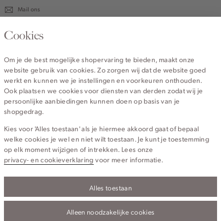
Mail ons
020 - 3412 670
Cookies
Van maandag t/m vrijdag van 8.30 uur tot 18.00 uur.
Om je de best mogelijke shopervaring te bieden, maakt onze
website gebruik van cookies. Zo zorgen wij dat de website goed
Service
werkt en kunnen we je instellingen en voorkeuren onthouden.
Ook plaatsen we cookies voor diensten van derden zodat wij je
persoonlijke aanbiedingen kunnen doen op basis van je
Wij zijn Cotton Club
shopgedrag.
Kies voor 'Alles toestaan' als je hiermee akkoord gaat of bepaal
Topcategorieën voor jou
welke cookies je wel en niet wilt toestaan. Je kunt je toestemming
op elk moment wijzigen of intrekken. Lees onze
privacy- en cookieverklaring
voor meer informatie.
Alles toestaan
Privacy- en cookieverklaring
Algemene Voorwaarden
Alleen noodzakelijke cookies