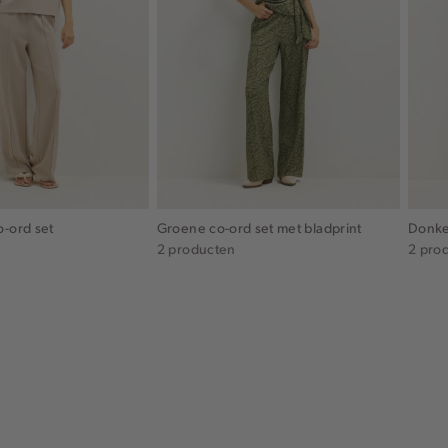
o-ord set
Groene co-ord set met bladprint
Donke
2 producten
2 pro