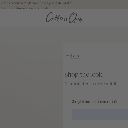
Gratis retourneren binnen 14 dagen in de winkel
Gratis afhalen in al onze winkels
Jouw bestelling wordt binnen 1 tot 5 dagen bezorgd
Betaal zoals jij wilt: o.a. Bancontact, Riverty, Apple pay & creditcard
Home
shop the look
2 producten in deze outfit
Singlet met metalen detail