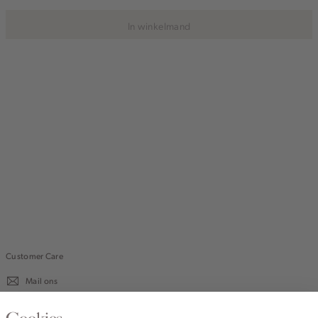
In winkelmand
Customer Care
Mail ons
020 - 3412 670