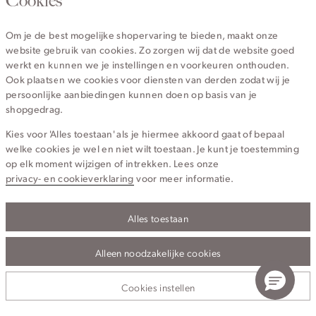
Cookies
Van maandag t/m vrijdag van 8.30 uur tot 18.00 uur.
Om je de best mogelijke shopervaring te bieden, maakt onze
website gebruik van cookies. Zo zorgen wij dat de website goed
Service
werkt en kunnen we je instellingen en voorkeuren onthouden.
Ook plaatsen we cookies voor diensten van derden zodat wij je
persoonlijke aanbiedingen kunnen doen op basis van je
Wij zijn Cotton Club
shopgedrag.
Kies voor 'Alles toestaan' als je hiermee akkoord gaat of bepaal
Topcategorieën voor jou
welke cookies je wel en niet wilt toestaan. Je kunt je toestemming
op elk moment wijzigen of intrekken. Lees onze
privacy- en cookieverklaring
voor meer informatie.
Alles toestaan
Privacy- en cookieverklaring
Algemene Voorwaarden
Alleen noodzakelijke cookies
© 2026 Cotton Club Alle Rechten Voorbehouden
Cookies instellen