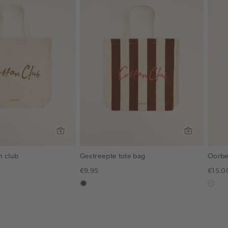
n club
Gestreepte tote bag
Oorbel
€9.95
€15.0
middenbruin
ecru