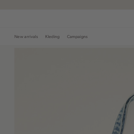
Navigeer
Skorts
T-shirts
direct naar
Winkels & Openingstijden
Sweaters en Hoodies
de
Broeken
Co-ord Sets
hoofdinhoud
Jurken
Open de
zoekbalk
Jeans
The mediterranean journey | Chapter 2
The mediterr
New arrivals
Kleding
Campaigns
Navigeer
direct
naar de
footer