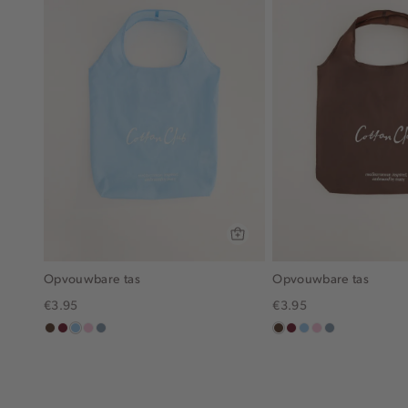
Opvouwbare tas
Opvouwbare tas
€3.95
€3.95
donkerbruin
bordeaux
lichtblauw
lichtroze
dusty
donkerbruin
bordeaux
lichtblauw
lichtroze
dusty
blue
blue