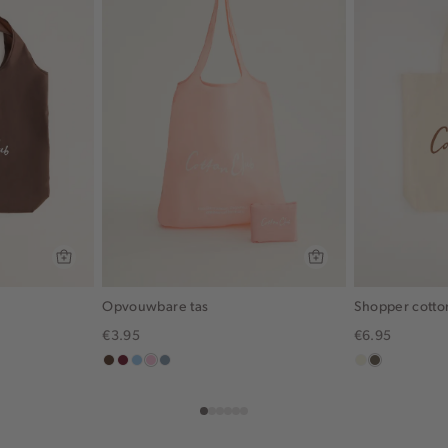
Opvouwbare tas
Shopper cotto
€3.95
€6.95
donkerbruin
bordeaux
lichtblauw
lichtroze
dusty
ecru
lichtbruin
blue