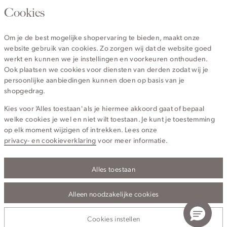
020 - 3412 670
Cookies
Van maandag t/m vrijdag van 8.30 uur tot 18.00 uur.
Om je de best mogelijke shopervaring te bieden, maakt onze
website gebruik van cookies. Zo zorgen wij dat de website goed
Service
werkt en kunnen we je instellingen en voorkeuren onthouden.
Ook plaatsen we cookies voor diensten van derden zodat wij je
persoonlijke aanbiedingen kunnen doen op basis van je
Wij zijn Cotton Club
shopgedrag.
Kies voor 'Alles toestaan' als je hiermee akkoord gaat of bepaal
Topcategorieën voor jou
welke cookies je wel en niet wilt toestaan. Je kunt je toestemming
op elk moment wijzigen of intrekken. Lees onze
privacy- en cookieverklaring
voor meer informatie.
Alles toestaan
Privacy- en cookieverklaring
Algemene Voorwaarden
Alleen noodzakelijke cookies
© 2026 Cotton Club Alle Rechten Voorbehouden
Cookies instellen