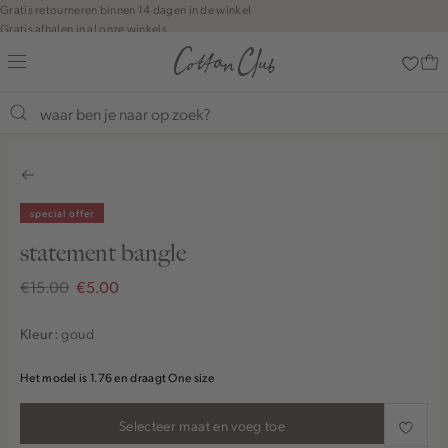
Navigeer
Gratis retourneren binnen 14 dagen in de winkel
Gratis afhalen in al onze winkels
direct naar
Jouw bestelling wordt binnen 1 tot 5 dagen bezorgd
de
Betaal zoals jij wilt: o.a. Bancontact, Riverty, Apple pay & creditcard
hoofdinhoud
Open de
zoekbalk
Navigeer
direct
naar de
footer
special offer
statement bangle
€15.00
€5.00
goud
Kleur:
Het model is 1.76 en draagt One size
Selecteer maat en voeg toe