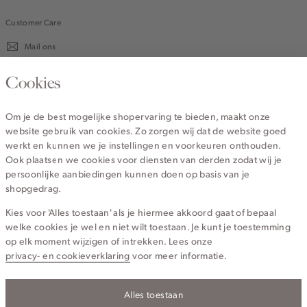
Customer Care
Mail ons
020 - 3412 670
Cookies
Van maandag t/m vrijdag van 8.30 uur tot 18.00 uur.
Om je de best mogelijke shopervaring te bieden, maakt onze
website gebruik van cookies. Zo zorgen wij dat de website goed
Service
werkt en kunnen we je instellingen en voorkeuren onthouden.
Ook plaatsen we cookies voor diensten van derden zodat wij je
persoonlijke aanbiedingen kunnen doen op basis van je
Wij zijn Cotton Club
shopgedrag.
Kies voor 'Alles toestaan' als je hiermee akkoord gaat of bepaal
Topcategorieën voor jou
welke cookies je wel en niet wilt toestaan. Je kunt je toestemming
op elk moment wijzigen of intrekken. Lees onze
privacy- en cookieverklaring
voor meer informatie.
Alles toestaan
Privacy- en cookieverklaring
Algemene Voorwaarden