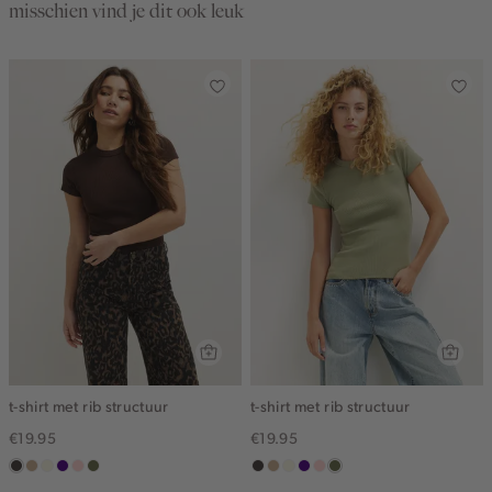
misschien vind je dit ook leuk
t-shirt met rib structuur
t-shirt met rib structuur
€19.95
€19.95
choco
zand
wit,
indigo
pink
groen,
choco
zand
wit,
indigo
pink
groen,