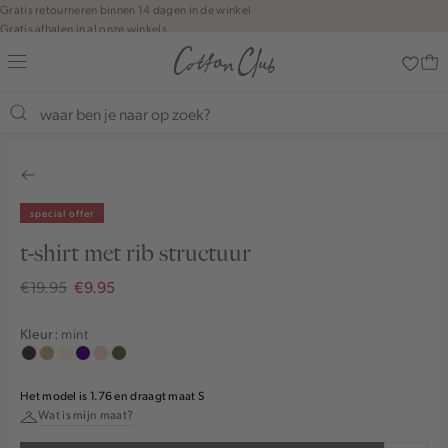
Navigeer
Gratis retourneren binnen 14 dagen in de winkel
Gratis afhalen in al onze winkels
direct naar
Jouw bestelling wordt binnen 1 tot 5 dagen bezorgd
de
Betaal zoals jij wilt: o.a. Bancontact, Riverty, Apple pay & creditcard
hoofdinhoud
Open de
zoekbalk
Navigeer
direct
naar de
footer
special offer
t-shirt met rib structuur
€19.95
€9.95
mint
Kleur:
choco
zand
wit,
indigo
pink
groen,
gemêleerd
off-
clay
olijf
Het model is 1.76 en draagt maat S
white
Wat is mijn maat?