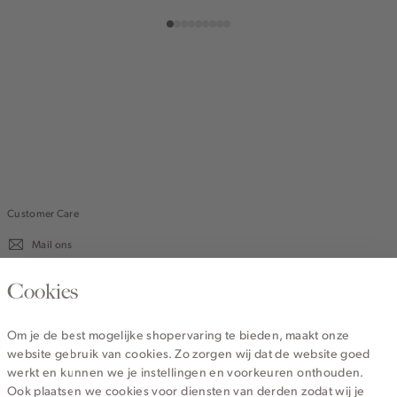
gemêleerd
off-
clay
olijf
gemêleerd
off-
clay
olijf
white
white
Customer Care
Mail ons
020 - 3412 670
Cookies
Van maandag t/m vrijdag van 8.30 uur tot 18.00 uur.
Om je de best mogelijke shopervaring te bieden, maakt onze
website gebruik van cookies. Zo zorgen wij dat de website goed
Service
werkt en kunnen we je instellingen en voorkeuren onthouden.
Ook plaatsen we cookies voor diensten van derden zodat wij je