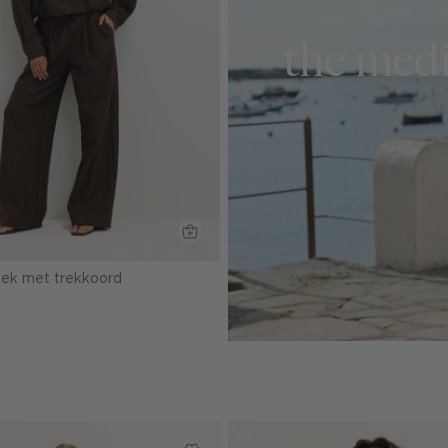
the medi
roek met trekkoord