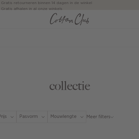
Gratis retourneren binnen 14 dagen in de winkel
Gratis afhalen in al onze winkels
Jouw bestelling wordt binnen 1 tot 5 dagen bezorgd
Betaal zoals jij wilt: o.a. Bancontact, Riverty, Apple pay & creditcard
collectie
rijs
Pasvorm
Mouwlengte
Meer filters