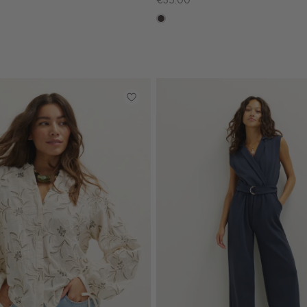
€35.00
choco