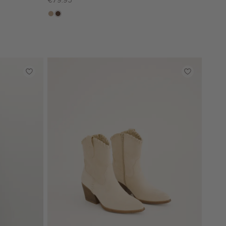
€79.95
zand
donkerbruin