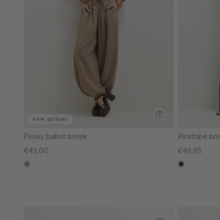
new arrival
Flowy ballon broek
Pinstripe b
€45.00
€49.95
taupe,
choco
dark