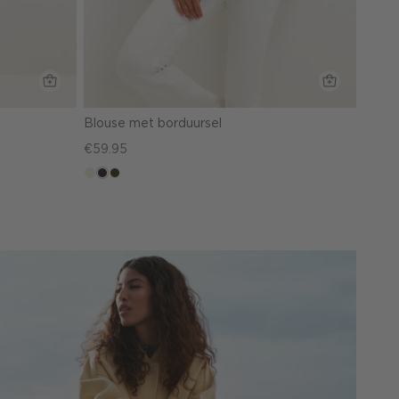
Blouse met borduursel
€59.95
ecru
choco,
groen,
donker
olijf,
midden