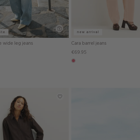
ite
new arrival
 wide leg jeans
Cara barrel jeans
€69.95
rose,
vintage