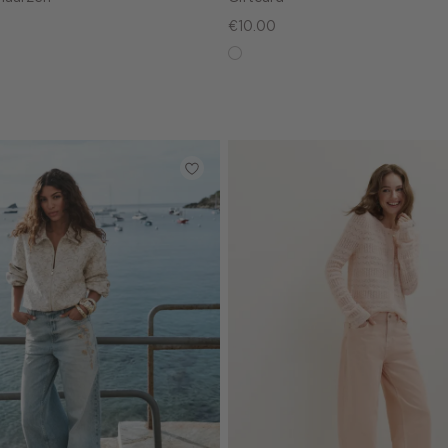
€10.00
in
graphic