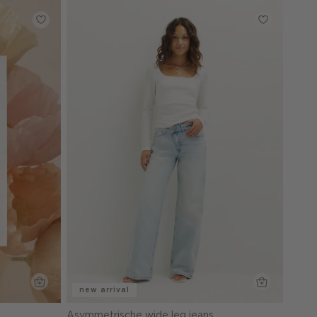
new arrival
Asymmetrische wide leg jeans