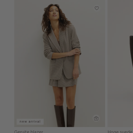
new arrival
Geruite blazer
Hoge suede 