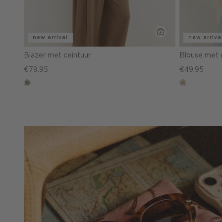
new arrival
new arriva
Blazer met ceintuur
Blouse met
€79.95
€49.95
taupe,
lichtzand
dark