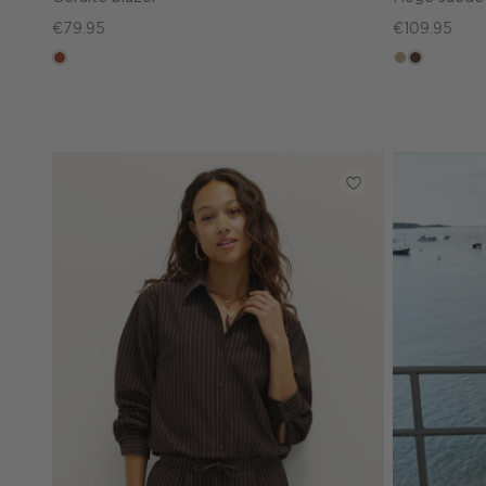
€79.95
€109.95
bruin
zand
donkerbru