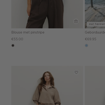
our favour
Blouse met pinstripe
Geborduurde
€55.00
€69.95
choco
blauw,
used
light