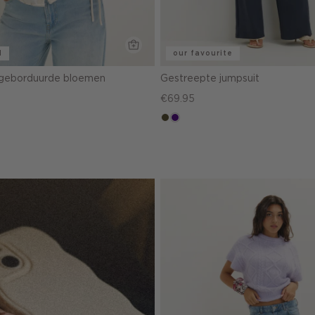
l
our favourite
 geborduurde bloemen
Gestreepte jumpsuit
€69.95
groen,
indigo
olijf,
midden