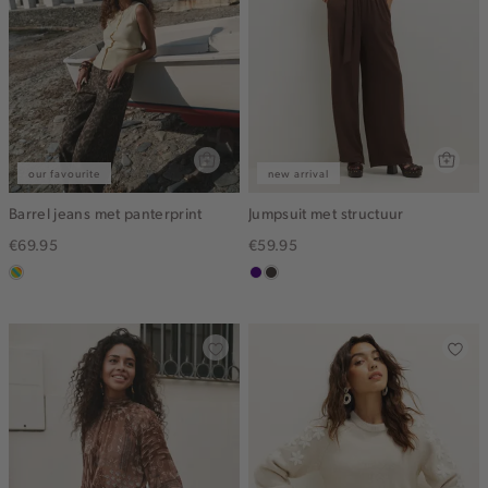
our favourite
new arrival
Barrel jeans met panterprint
Jumpsuit met structuur
€69.95
€59.95
meerkleurig
indigo
choco