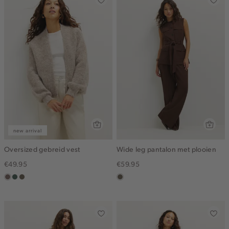
new arrival
Oversized gebreid vest
Wide leg pantalon met plooien
€49.95
€59.95
taupe
groen,
bruin
middenbruin
grijs
gemêleerd