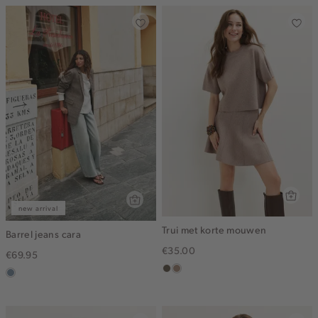
new arrival
Trui met korte mouwen
Barrel jeans cara
€35.00
€69.95
middenbruin
taupe,
dusty
melee
blue