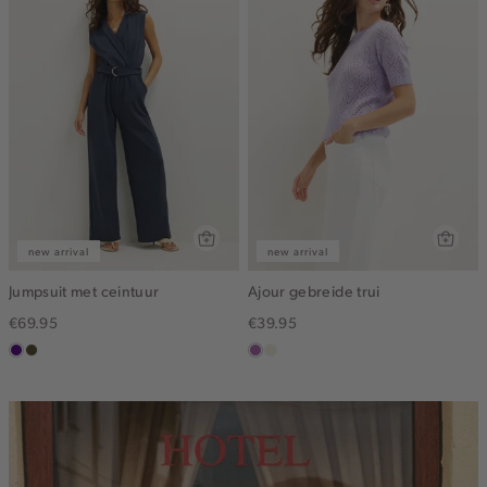
new arrival
new arrival
Jumpsuit met ceintuur
Ajour gebreide trui
€69.95
€39.95
indigo
groen,
lila
ecru
olijf,
midden