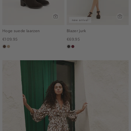
new arrival
Hoge suede laarzen
Blazer jurk
€109.95
€69.95
donkerbruin
zand
choco
bordeaux