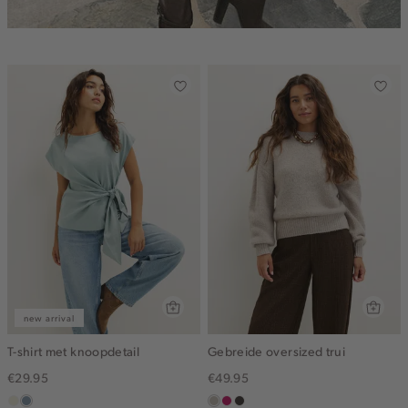
new arrival
T-shirt met knoopdetail
Gebreide oversized trui
€29.95
€49.95
ecru
dusty
taupe,
rose,
choco