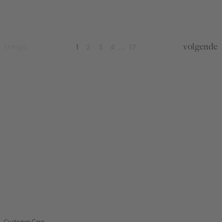
olijf
olijf
vorige
volgende
1
2
3
4
17
...
Customer Care