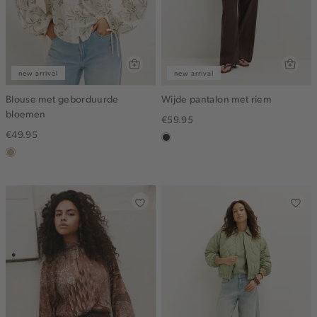
new arrival
new arrival
Blouse met geborduurde
Wijde pantalon met riem
bloemen
€59.95
€49.95
choco
lichtzand