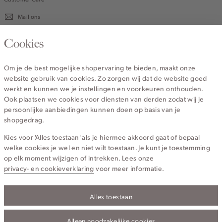
Mail ons
020 - 3412 670
Cookies
Van maandag t/m vrijdag van 8.30 uur tot 18.00 uur.
Om je de best mogelijke shopervaring te bieden, maakt onze
website gebruik van cookies. Zo zorgen wij dat de website goed
Service
werkt en kunnen we je instellingen en voorkeuren onthouden.
Ook plaatsen we cookies voor diensten van derden zodat wij je
persoonlijke aanbiedingen kunnen doen op basis van je
Wij zijn Cotton Club
shopgedrag.
Kies voor 'Alles toestaan' als je hiermee akkoord gaat of bepaal
Topcategorieën voor jou
welke cookies je wel en niet wilt toestaan. Je kunt je toestemming
op elk moment wijzigen of intrekken. Lees onze
privacy- en cookieverklaring
voor meer informatie.
Privacy- en cookieverklaring
Alles toestaan
Algemene Voorwaarden
Alleen noodzakelijke cookies