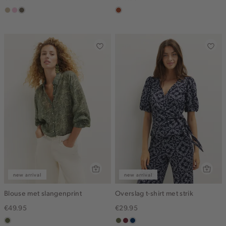
lichtzand
lichtroze
lichtbruin
bruin
new arrival
new arrival
Blouse met slangenprint
Overslag t-shirt met strik
€49.95
€29.95
groen,
groen,
brique
donkerblauw