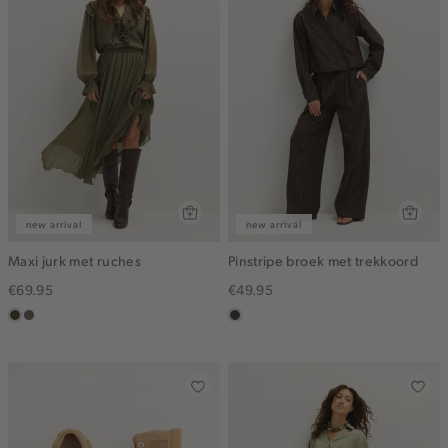
new arrival
new arrival
Maxi jurk met ruches
Pinstripe broek met trekkoord
€69.95
€49.95
groen,
middenbruin
choco
olijf,
midden