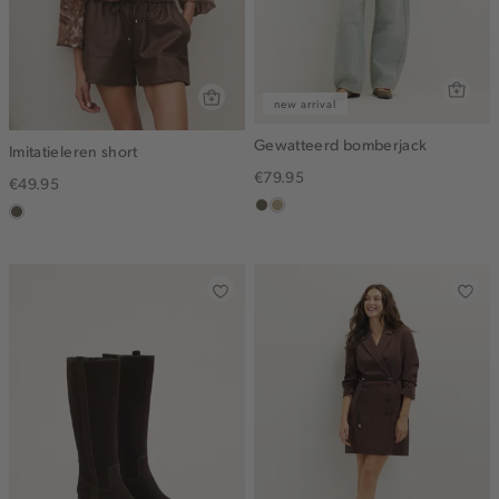
new arrival
Gewatteerd bomberjack
Imitatieleren short
€79.95
€49.95
middenbruin
lichtkhaki
middenbruin