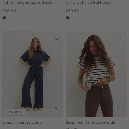
T-shirt met gedrapeerd detail
Utility jack met trekkoord
€35.00
€59.95
choco
choco
new arrival
Jumpsuit met structuur
Basic T-shirt met opgerolde
mouw