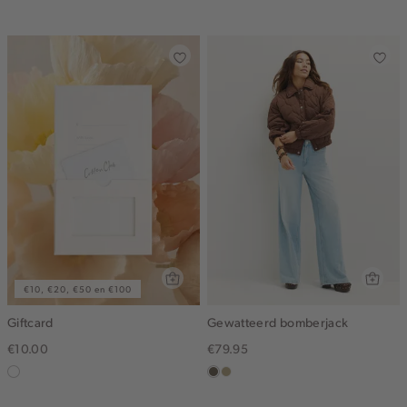
blue
middle
donker
€10, €20, €50 en €100
Giftcard
Gewatteerd bomberjack
€10.00
€79.95
graphic
middenbruin
lichtkhaki