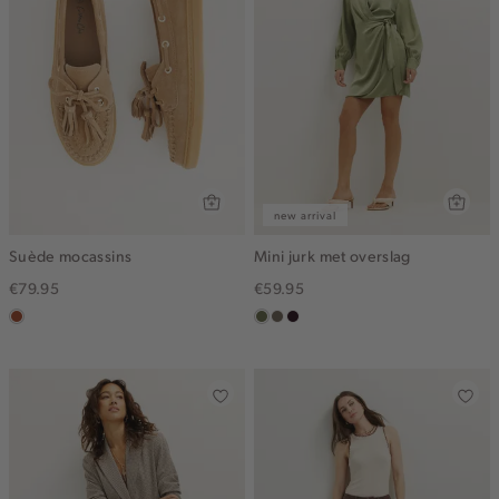
new arrival
Suède mocassins
Mini jurk met overslag
€79.95
€59.95
bruin
groen,
middenbruin
bordeaux,
olijf
donker