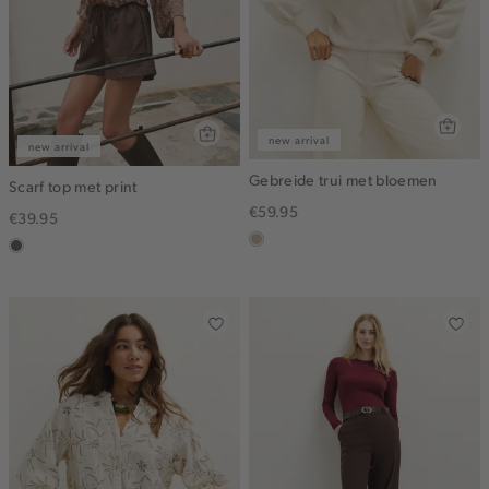
new arrival
new arrival
Gebreide trui met bloemen
Scarf top met print
€59.95
€39.95
lichtzand
middenbruin