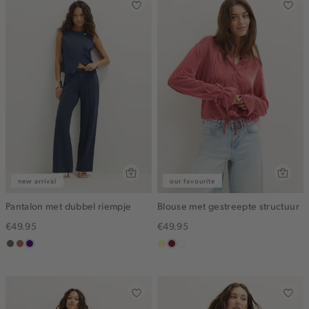
new arrival
our favourite
Pantalon met dubbel riempje
Blouse met gestreepte structuur
€49.95
€49.95
middenbruin
terracotta
indigo
lichtgeel
rood,
blauw,
kers
ijs