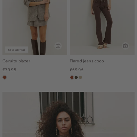
new arrival
Geruite blazer
Flared jeans coco
€79.95
€59.95
bruin
bruin
donkerkhaki
lichtzand