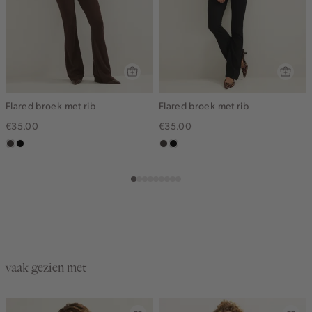
Flared broek met rib
Flared broek met rib
€35.00
€35.00
choco
zwart
choco
zwart
vaak gezien met