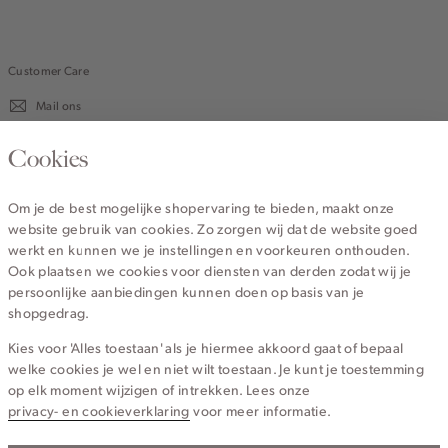
Customer Care
Mail ons
020 - 3412 670
Cookies
Van maandag t/m vrijdag van 8.30 uur tot 18.00 uur.
Om je de best mogelijke shopervaring te bieden, maakt onze
website gebruik van cookies. Zo zorgen wij dat de website goed
Service
werkt en kunnen we je instellingen en voorkeuren onthouden.
Ook plaatsen we cookies voor diensten van derden zodat wij je
persoonlijke aanbiedingen kunnen doen op basis van je
Wij zijn Cotton Club
shopgedrag.
Kies voor 'Alles toestaan' als je hiermee akkoord gaat of bepaal
Topcategorieën voor jou
welke cookies je wel en niet wilt toestaan. Je kunt je toestemming
op elk moment wijzigen of intrekken. Lees onze
privacy- en cookieverklaring
voor meer informatie.