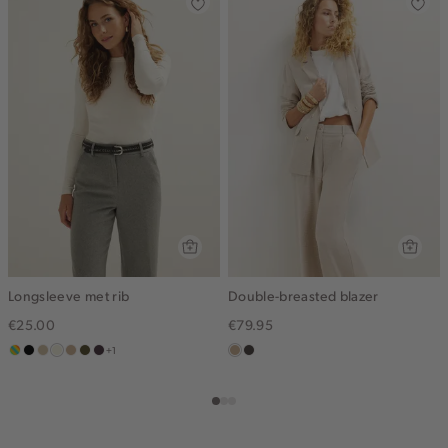
Longsleeve met rib
Double-breasted blazer
€25.00
€79.95
+1
meerkleurig
zwart
lichtzand
ecru
middenzand
groen,
bordeaux,
zand
choco
olijf,
midden
gemêleerd
midden