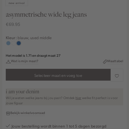
new arrival
asymmetrische wide leg jeans
€69.95
blauw, used middle
Kleur:
blauw,
wit
blauw,
used
used
Het model is 1.71 en draagt maat 27
light
middle
Wat is mijn maat?
Maattabel
Selecteer maat en voeg toe
i am your denim
Wil je weten welke jeans bij jou past? Ontdek
hier
welke fit perfect is voor
jouw figuur
Bekijk winkelvoorraad
Jouw bestelling wordt binnen 1 tot 5 dagen bezorgd