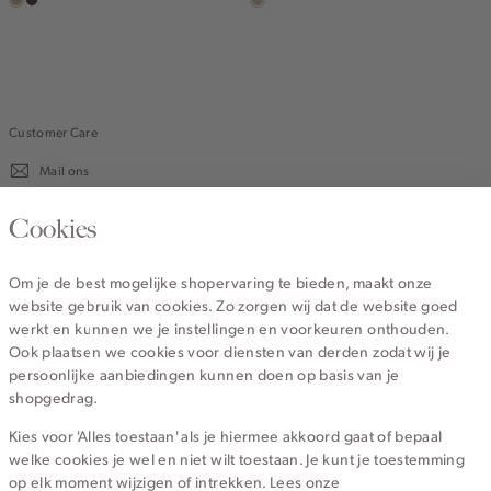
zand
choco
lichtzand
gemêleerd
Customer Care
Mail ons
020 - 3412 670
Cookies
Van maandag t/m vrijdag van 8.30 uur tot 18.00 uur.
Om je de best mogelijke shopervaring te bieden, maakt onze
website gebruik van cookies. Zo zorgen wij dat de website goed
Service
werkt en kunnen we je instellingen en voorkeuren onthouden.
Ook plaatsen we cookies voor diensten van derden zodat wij je
persoonlijke aanbiedingen kunnen doen op basis van je
Wij zijn Cotton Club
shopgedrag.
Kies voor 'Alles toestaan' als je hiermee akkoord gaat of bepaal
Topcategorieën voor jou
welke cookies je wel en niet wilt toestaan. Je kunt je toestemming
op elk moment wijzigen of intrekken. Lees onze