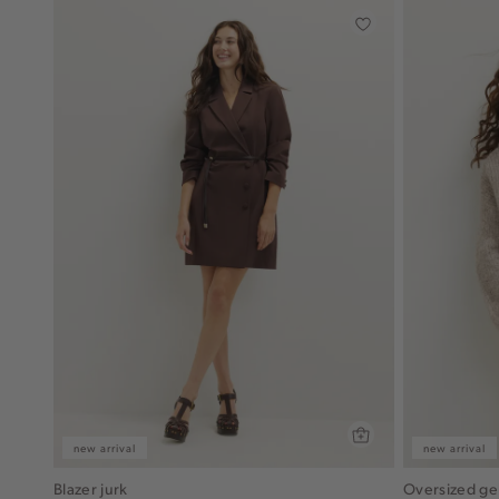
new arrival
new arrival
Blazer jurk
Oversized ge