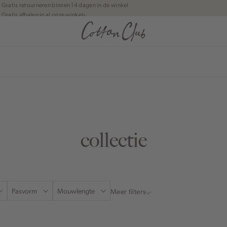
Gratis retourneren binnen 14 dagen in de winkel
Gratis afhalen in al onze winkels
Jouw bestelling wordt binnen 1 tot 5 dagen bezorgd
Betaal zoals jij wilt: o.a. Bancontact, Riverty, Apple pay & creditcard
anean journey | Chapter 1
collectie
Pasvorm
Mouwlengte
Meer filters