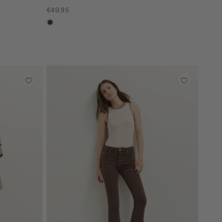
€49.95
choco