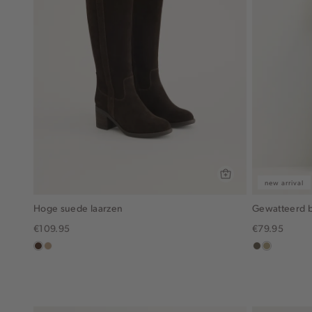
new arrival
Hoge suede laarzen
Gewatteerd 
€109.95
€79.95
donkerbruin
zand
middenbruin
lichtkhaki