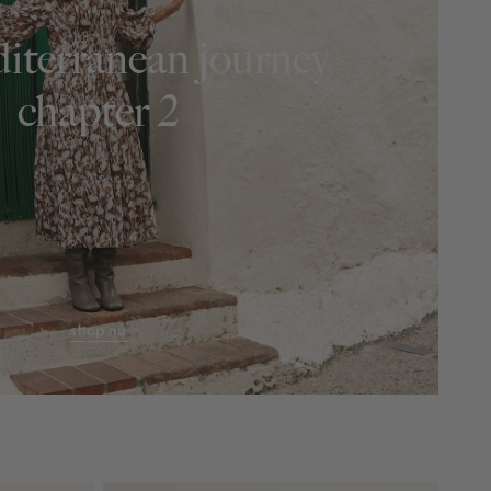
iterranean journey
chapter 2
shop nu