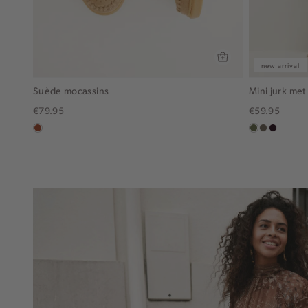
new arrival
Suède mocassins
Mini jurk met
€79.95
€59.95
bruin
groen,
middenbru
bordeau
olijf
donker