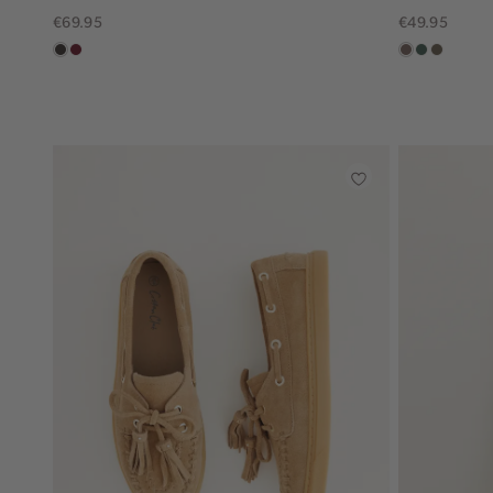
€69.95
€49.95
choco
bordeaux
taupe
groen,
bruin
grijs
gemêlee