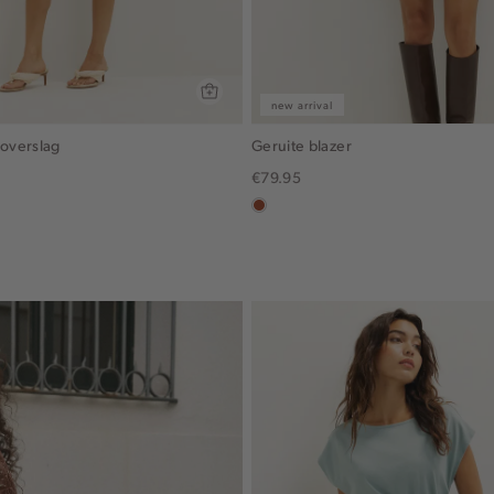
new arrival
 overslag
Geruite blazer
€79.95
in
x,
bruin