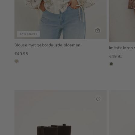
new arrival
Blouse met geborduurde bloemen
Imitatieleren 
€49.95
€49.95
lichtzand
middenbruin