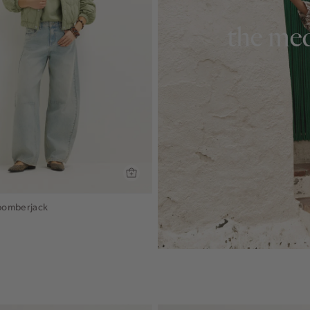
the med
bomberjack