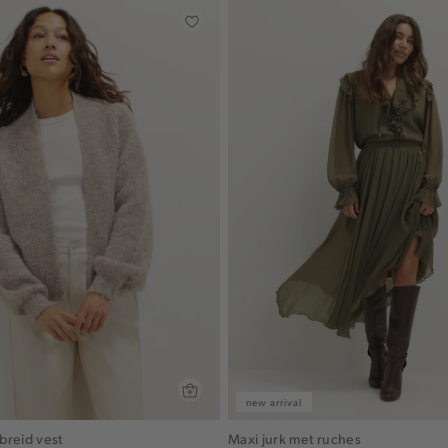
new arrival
breid vest
Maxi jurk met ruches