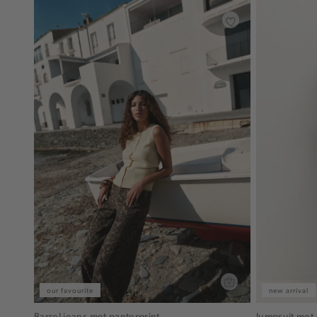
our favourite
new arrival
Barrel jeans met panterprint
Jumpsuit met 