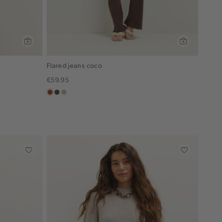
Flared jeans coco
€59.95
bruin
donkerkhaki
lichtzand