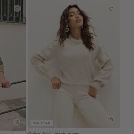
new arrival
Gebreide trui met bloemen