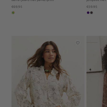
€69.95
€59.95
meerkleurig
indigo
choco