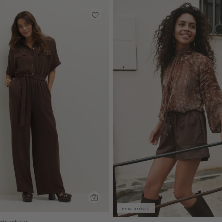
new arrival
structuur