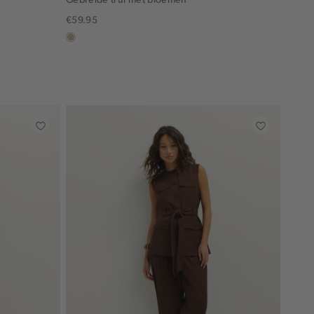
€59.95
lichtzand