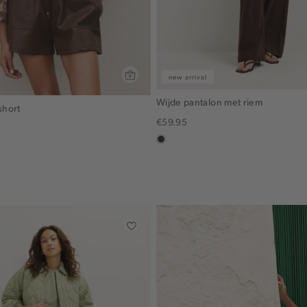
new arrival
Wijde pantalon met riem
short
€59.95
choco