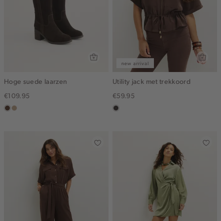
new arrival
Hoge suede laarzen
Utility jack met trekkoord
€109.95
€59.95
donkerbruin
zand
choco