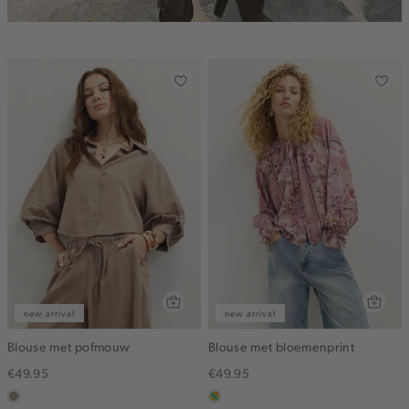
new arrival
new arrival
Blouse met pofmouw
Blouse met bloemenprint
€49.95
€49.95
taupe,
meerkleurig