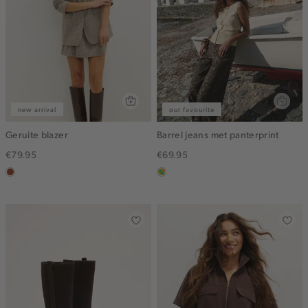
new arrival
our favourite
Geruite blazer
Barrel jeans met panterprint
€79.95
€69.95
bruin
meerkleurig