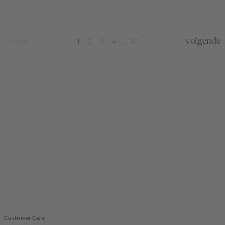
vorige
volgende
1
2
3
4
17
...
Customer Care