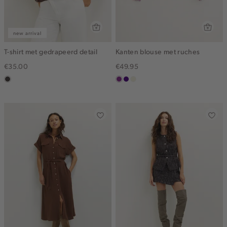
new arrival
T-shirt met gedrapeerd detail
Kanten blouse met ruches
€35.00
€49.95
choco
middenpaars
indigo
ecru