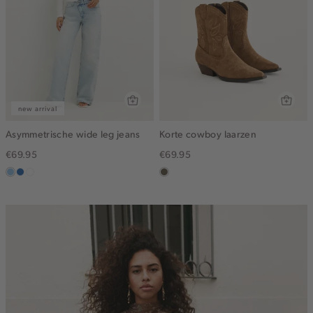
new arrival
Asymmetrische wide leg jeans
Korte cowboy laarzen
€69.95
€69.95
blauw,
blauw,
wit
middenbruin
used
used
light
middle