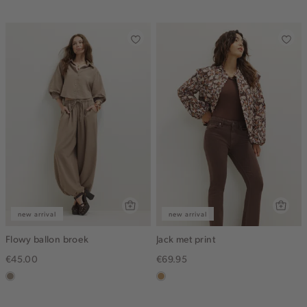
dark
new arrival
new arrival
Flowy ballon broek
Jack met print
€45.00
€69.95
taupe,
camel
dark