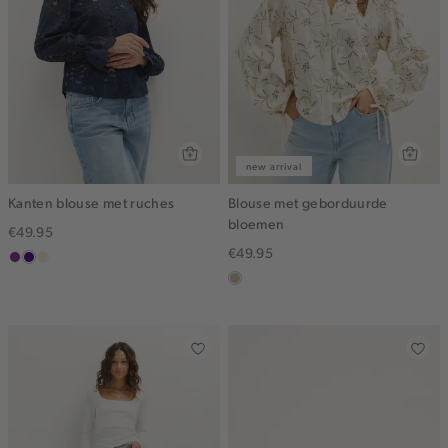
new arrival
Kanten blouse met ruches
Blouse met geborduurde
bloemen
€49.95
€49.95
middenpaars
indigo
ecru
lichtzand