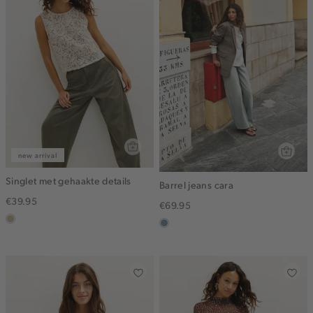
new arrival
Singlet met gehaakte details
Barrel jeans cara
€39.95
€69.95
lichtzand
dusty
blue