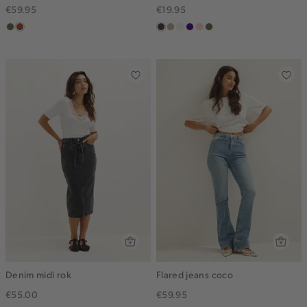
€59.95
€19.95
groen,
bruin
choco
zand
wit,
indigo
pink
groen,
olijf
gemêleerd
off-
clay
olijf
white
Denim midi rok
Flared jeans coco
€55.00
€59.95