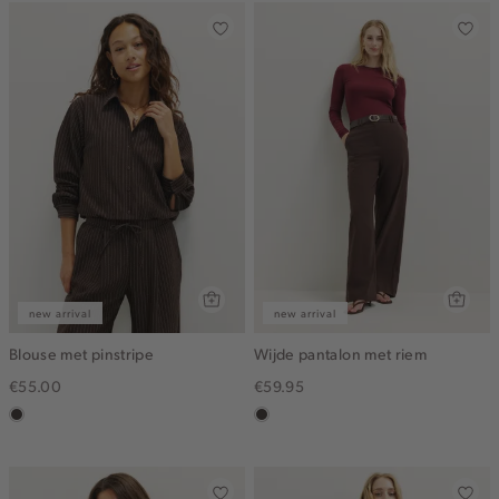
new arrival
new arrival
Blouse met pinstripe
Wijde pantalon met riem
€55.00
€59.95
choco
choco