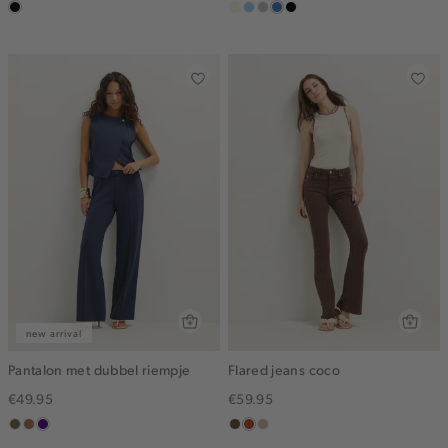
zwart,
wit,
lichtblauw
grijs,
middenblauw
zwart,
used
off-
used
used
middle
white
middle
middle
new arrival
Pantalon met dubbel riempje
Flared jeans coco
€49.95
€59.95
middenbruin
terracotta
indigo
donkerkhaki
bruin
lichtzand