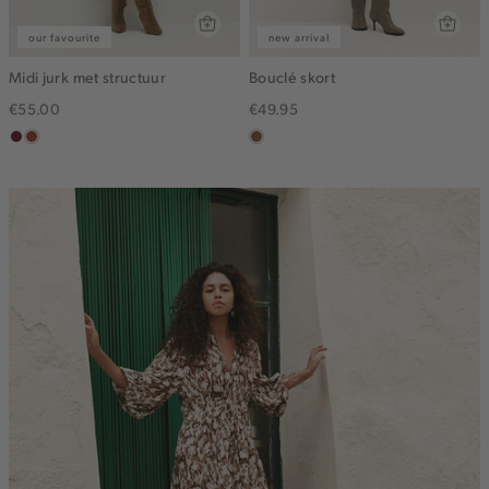
our favourite
new arrival
Midi jurk met structuur
Bouclé skort
€55.00
€49.95
bordeaux
bruin
deepmocca