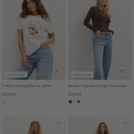
new arrival
new arrival
T-shirt met grafische print
Kanten top met lange mouwen
€25.00
€29.95
wit,
choco
ecru
terracotta
off-
white