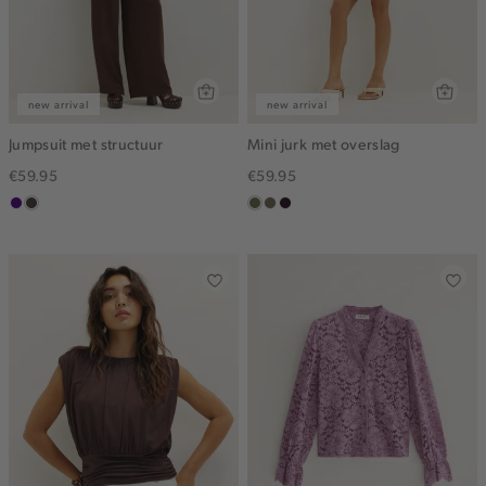
new arrival
new arrival
Jumpsuit met structuur
Mini jurk met overslag
€59.95
€59.95
indigo
choco
groen,
middenbruin
bordeaux,
olijf
donker