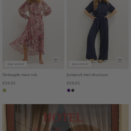
new arrival
new arrival
Gelaagde maxi rok
Jumpsuit met structuur
€59.95
€59.95
meerkleurig
indigo
choco