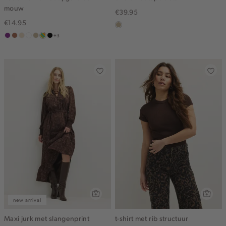
mouw
€39.95
€14.95
lichtzand
+3
middenpaars
terracotta
vanille
wit
lichtzand
meerkleurig
zwart
geel
new arrival
Maxi jurk met slangenprint
t-shirt met rib structuur