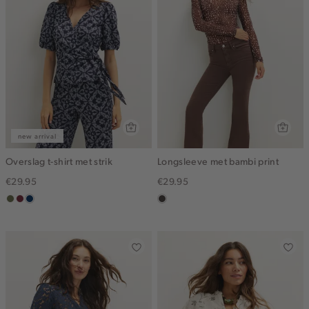
new arrival
Overslag t-shirt met strik
Longsleeve met bambi print
€29.95
€29.95
groen,
brique
donkerblauw
choco
olijf