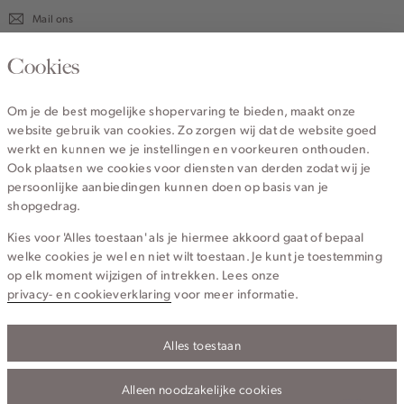
Mail ons
020 - 3412 670
Cookies
Van maandag t/m vrijdag van 8.30 uur tot 18.00 uur.
Om je de best mogelijke shopervaring te bieden, maakt onze
website gebruik van cookies. Zo zorgen wij dat de website goed
Service
werkt en kunnen we je instellingen en voorkeuren onthouden.
Ook plaatsen we cookies voor diensten van derden zodat wij je
persoonlijke aanbiedingen kunnen doen op basis van je
Wij zijn Cotton Club
shopgedrag.
Kies voor 'Alles toestaan' als je hiermee akkoord gaat of bepaal
Topcategorieën voor jou
welke cookies je wel en niet wilt toestaan. Je kunt je toestemming
op elk moment wijzigen of intrekken. Lees onze
privacy- en cookieverklaring
voor meer informatie.
Alles toestaan
Privacy- en cookieverklaring
Algemene Voorwaarden
Alleen noodzakelijke cookies