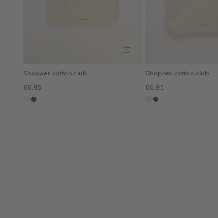
Shopper cotton club
Shopper cotton club
€6.95
€6.95
ecru
lichtbruin
ecru
lichtbruin