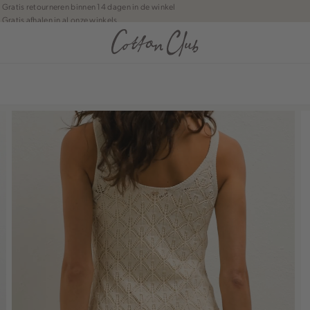
Gratis retourneren binnen 14 dagen in de winkel
Gratis afhalen in al onze winkels
Jouw bestelling wordt binnen 1 tot 5 dagen bezorgd
Betaal zoals jij wilt: o.a. Bancontact, Riverty, Apple pay & creditcard
anean journey | Chapter 1