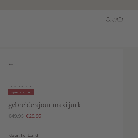
Customer Care
our favourite
special offer
gebreide ajour maxi jurk
€49.95
€29.95
lichtzand
Kleur: