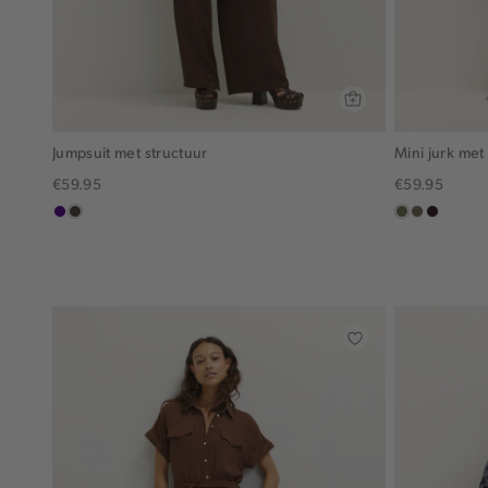
Jumpsuit met structuur
Mini jurk met
€59.95
€59.95
indigo
choco
groen,
middenbru
bordeau
olijf
donker