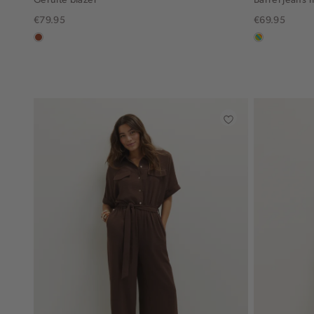
€79.95
€69.95
bruin
meerkleurig