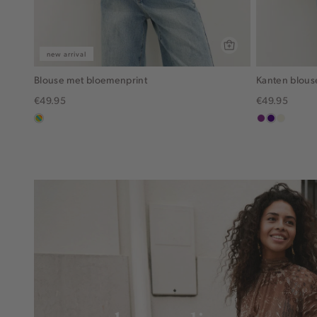
new arrival
Blouse met bloemenprint
Kanten blous
€49.95
€49.95
meerkleurig
middenpaars
indigo
ecru