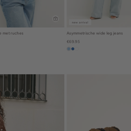
new arrival
e met ruches
Asymmetrische wide leg jeans
€69.95
blauw,
blauw,
wit
used
used
light
middle