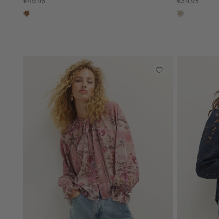
€49.95
€39.95
deepmocca
lichtzand