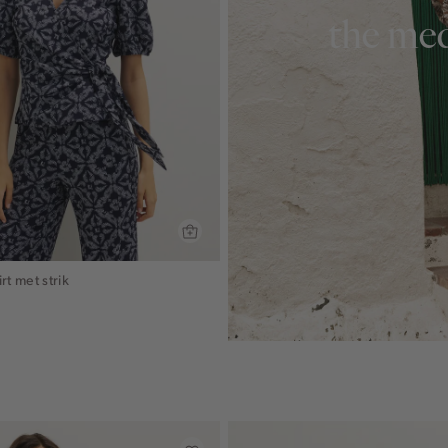
the med
rt met strik
lauw