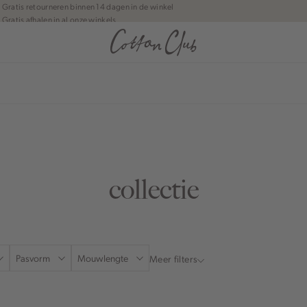
Gratis retourneren binnen 14 dagen in de winkel
Gratis afhalen in al onze winkels
Jouw bestelling wordt binnen 1 tot 5 dagen bezorgd
Betaal zoals jij wilt: o.a. Bancontact, Riverty, Apple pay & creditcard
anean journey | Chapter 1
collectie
Pasvorm
Mouwlengte
Meer filters