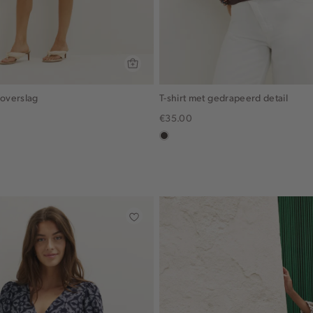
 overslag
T-shirt met gedrapeerd detail
€35.00
in
x,
choco