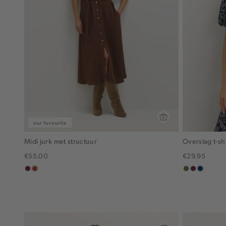
our favourite
Midi jurk met structuur
Overslag t-shi
€55.00
€29.95
bordeaux
bruin
groen,
brique
donkerb
olijf