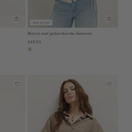
new arrival
Blouse met geborduurde bloemen
€49.95
lichtzand