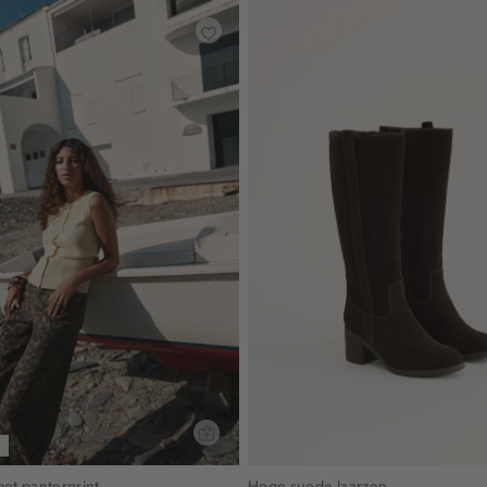
met panterprint
Hoge suede laarzen