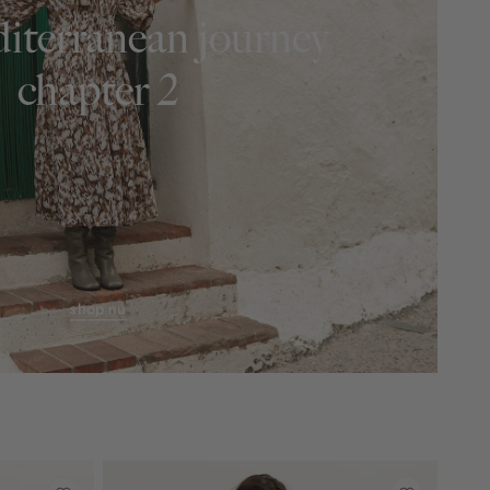
iterranean journey
chapter 2
shop nu