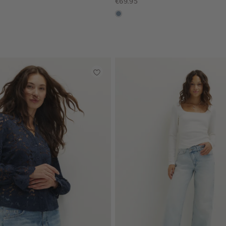
€69.95
dusty
blue