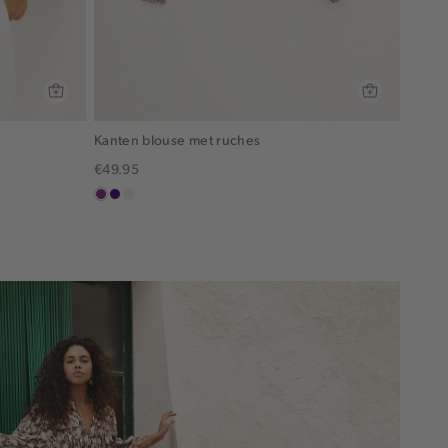
Kanten blouse met ruches
€49.95
middenpaars
indigo
ecru