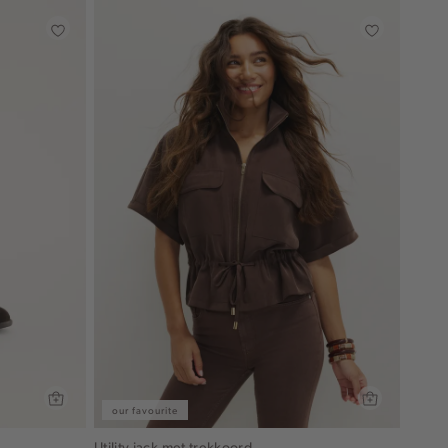
our favourite
Utility jack met trekkoord