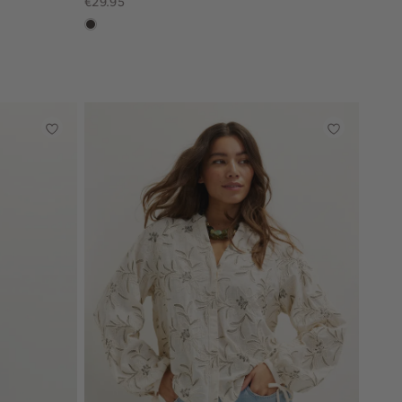
€29.95
choco