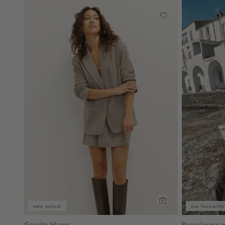
new arrival
our favourite
Geruite blazer
Barrel jeans 