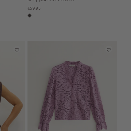
€59.95
choco