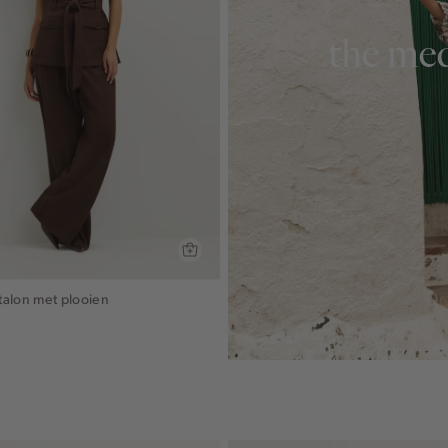
the med
talon met plooien