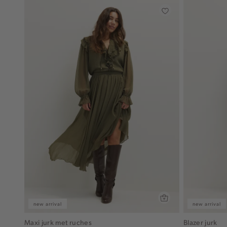
new arrival
new arrival
Maxi jurk met ruches
Blazer jurk