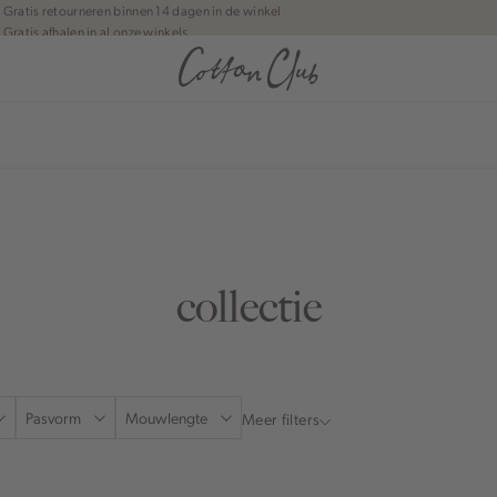
Gratis retourneren binnen 14 dagen in de winkel
Gratis afhalen in al onze winkels
Jouw bestelling wordt binnen 1 tot 5 dagen bezorgd
Betaal zoals jij wilt: o.a. Bancontact, Riverty, Apple pay & creditcard
anean journey | Chapter 1
collectie
Pasvorm
Mouwlengte
Meer filters