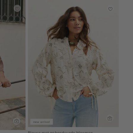
new arrival
Blouse met geborduurde bloemen