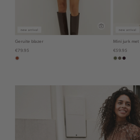
new arrival
new arrival
Geruite blazer
Mini jurk met
€79.95
€59.95
bruin
groen,
middenbru
bordeau
olijf
donker