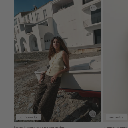
our favourite
new arrival
Barrel jeans met panterprint
Jumpsuit met 