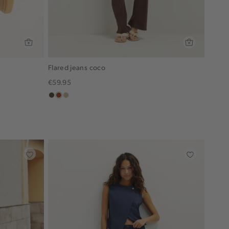
Flared jeans coco
€59.95
donkerkhaki
bruin
lichtzand