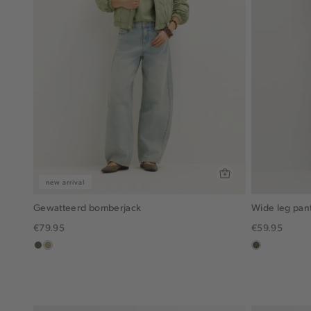
new arrival
Gewatteerd bomberjack
Wide leg pan
€79.95
€59.95
middenbruin
lichtkhaki
middenbruin