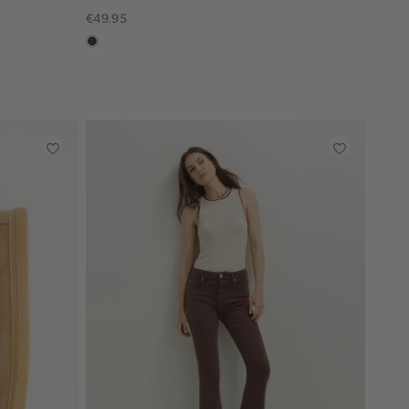
€49.95
choco