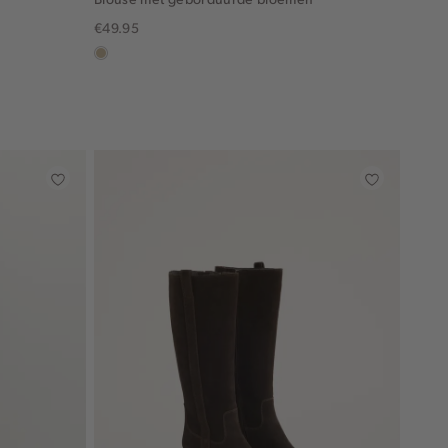
€49.95
lichtzand