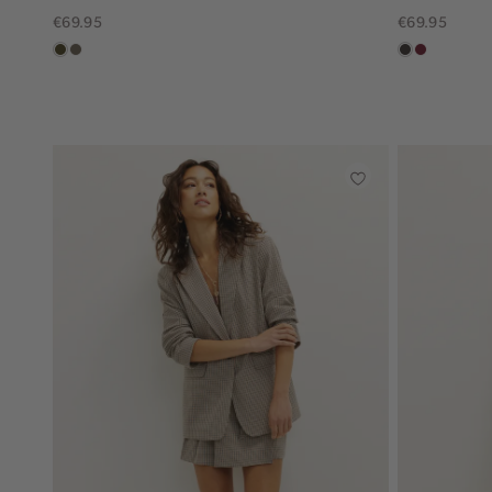
€69.95
€69.95
groen,
middenbruin
choco
bordeaux
olijf,
midden