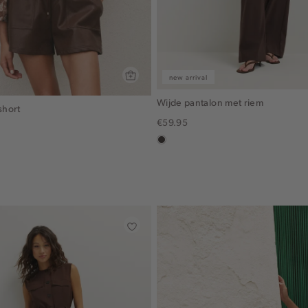
new arrival
Wijde pantalon met riem
short
€59.95
choco