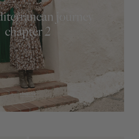
iterranean journey
chapter 2
shop nu