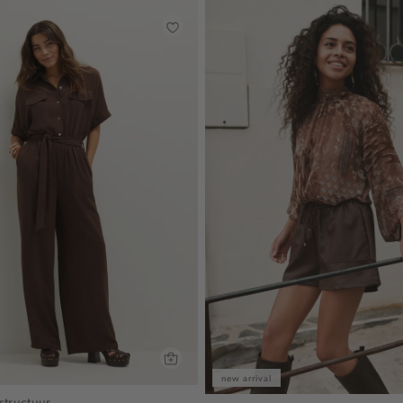
new arrival
structuur