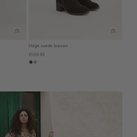
Hoge suede laarzen
€109.95
donkerbruin
zand