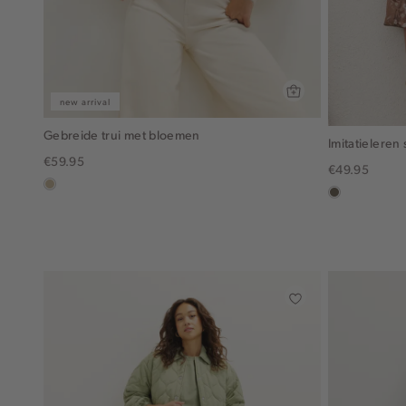
new arrival
Gebreide trui met bloemen
Imitatieleren 
€59.95
€49.95
lichtzand
middenbruin