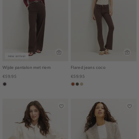
new arrival
Wijde pantalon met riem
Flared jeans coco
€59.95
€59.95
choco
bruin
donkerkhaki
lichtzand