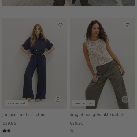
new arrival
new arrival
Jumpsuit met structuur
Singlet met gehaakte details
€59.95
€39.95
indigo
choco
lichtzand