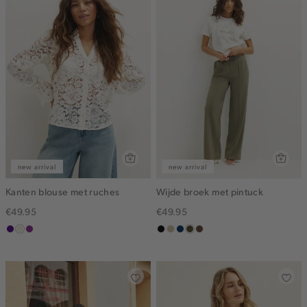
new arrival
new arrival
Kanten blouse met ruches
Wijde broek met pintuck
€49.95
€49.95
indigo
ecru
middenpaars
zwart
lichtzand
donkerblauw
groen,
donkerbruin
olijf,
midden