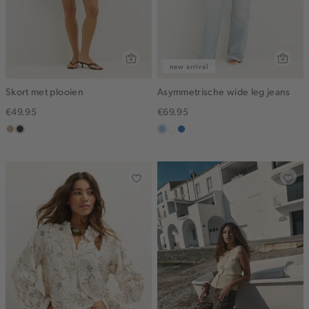
new arrival
Skort met plooien
Asymmetrische wide leg jeans
€49.95
€69.95
zand
choco
blauw,
wit
blauw,
gemêleerd
used
used
light
middle