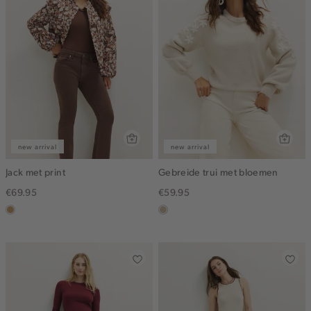
new arrival
new arrival
Jack met print
Gebreide trui met bloemen
€69.95
€59.95
camel
lichtzand