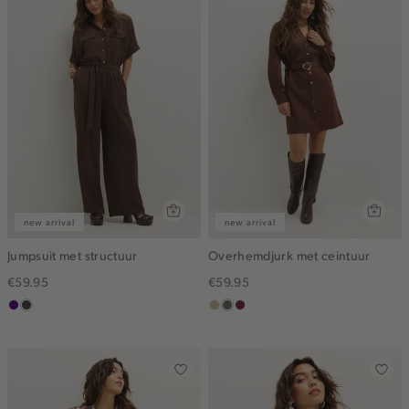
new arrival
new arrival
Jumpsuit met structuur
Overhemdjurk met ceintuur
€59.95
€59.95
indigo
choco
lichtzand
middenbruin
bordeaux