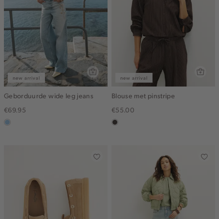
new arrival
new arrival
Geborduurde wide leg jeans
Blouse met pinstripe
€69.95
€55.00
blauw,
choco
used
light