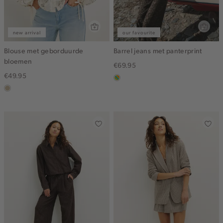
new arrival
our favourite
Blouse met geborduurde
Barrel jeans met panterprint
bloemen
€69.95
€49.95
meerkleurig
lichtzand