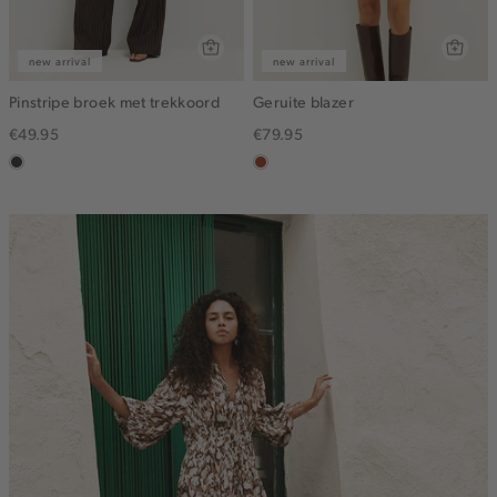
new arrival
new arrival
Pinstripe broek met trekkoord
Geruite blazer
€49.95
€79.95
choco
bruin