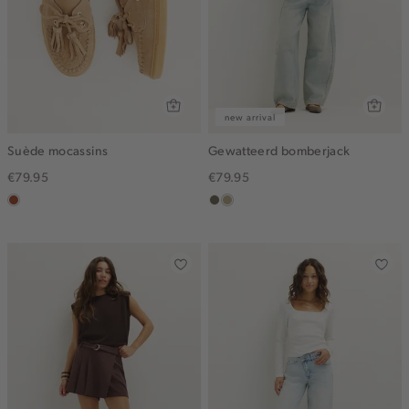
new arrival
Suède mocassins
Gewatteerd bomberjack
€79.95
€79.95
bruin
middenbruin
lichtkhaki