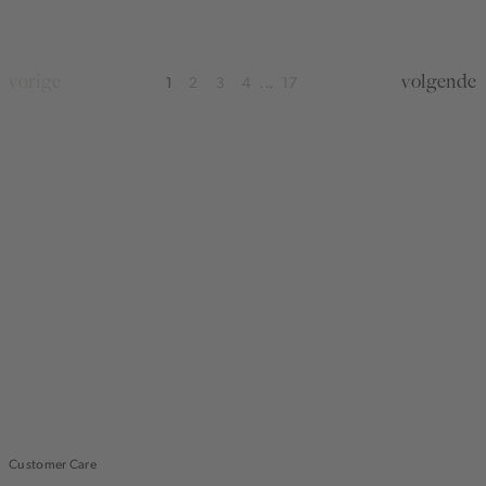
white
vorige
volgende
1
2
3
4
17
...
Customer Care