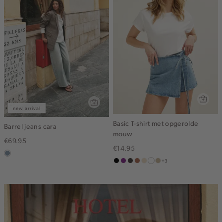
new arrival
Basic T-shirt met opgerolde
Barrel jeans cara
mouw
€69.95
€14.95
dusty
+3
zwart
middenpaars
choco
terracotta
vanille
wit
lichtzand
blue
geel