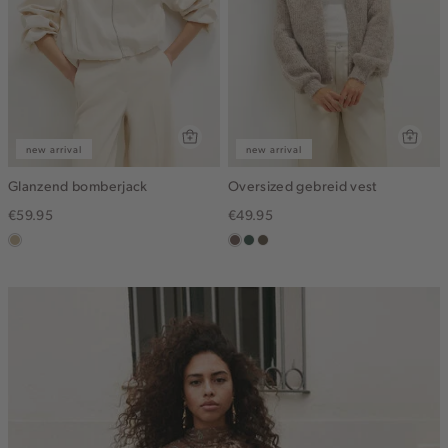
new arrival
new arrival
Glanzend bomberjack
Oversized gebreid vest
€59.95
€49.95
lichtzand
taupe
groen,
bruin
grijs
gemêleerd