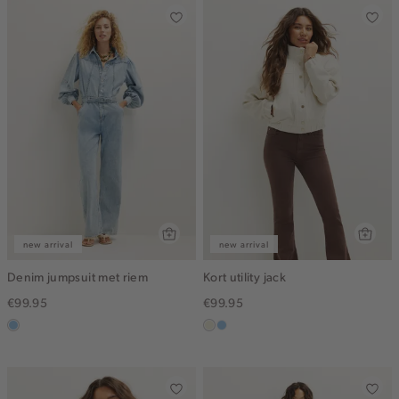
new arrival
new arrival
Denim jumpsuit met riem
Kort utility jack
€99.95
€99.95
blauw,
ecru
lichtblauw
used
light