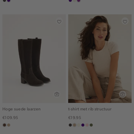
choco
indigo
indigo
ecru
middenpaars
Hoge suede laarzen
t-shirt met rib structuur
€109.95
€19.95
donkerbruin
zand
choco
zand
wit,
indigo
pink
groen,
gemêleerd
off-
clay
olijf