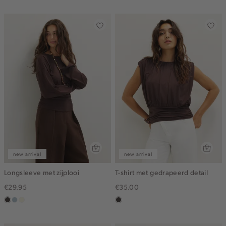
new arrival
new arrival
Longsleeve met zijplooi
T-shirt met gedrapeerd detail
€29.95
€35.00
choco
blauw,
wit,
choco
ijs
off-
white