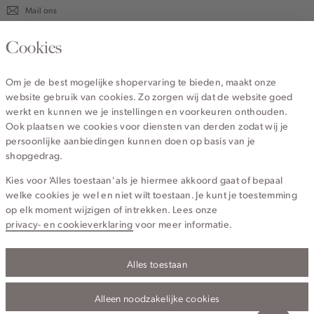
Mail ons
020 - 3412 670
Cookies
Van maandag t/m vrijdag van 8.30 uur tot 18.00 uur.
Om je de best mogelijke shopervaring te bieden, maakt onze
website gebruik van cookies. Zo zorgen wij dat de website goed
Service
werkt en kunnen we je instellingen en voorkeuren onthouden.
Ook plaatsen we cookies voor diensten van derden zodat wij je
persoonlijke aanbiedingen kunnen doen op basis van je
Wij zijn Cotton Club
shopgedrag.
Kies voor 'Alles toestaan' als je hiermee akkoord gaat of bepaal
Topcategorieën voor jou
welke cookies je wel en niet wilt toestaan. Je kunt je toestemming
op elk moment wijzigen of intrekken. Lees onze
privacy- en cookieverklaring
voor meer informatie.
Alles toestaan
Privacy- en cookieverklaring
Algemene Voorwaarden
Alleen noodzakelijke cookies