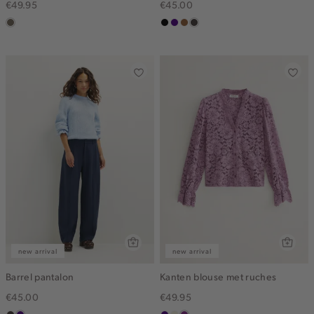
€49.95
€45.00
middenbruin
zwart
indigo
deepmocca
choco
new arrival
new arrival
Barrel pantalon
Kanten blouse met ruches
€45.00
€49.95