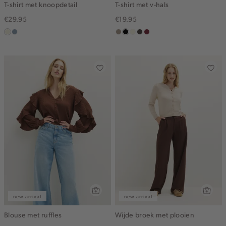
T-shirt met knoopdetail
T-shirt met v-hals
€29.95
€19.95
ecru
dusty
taupe,
zwart
wit,
choco
bordeaux
blue
dark
off-
white
new arrival
new arrival
Blouse met ruffles
Wijde broek met plooien