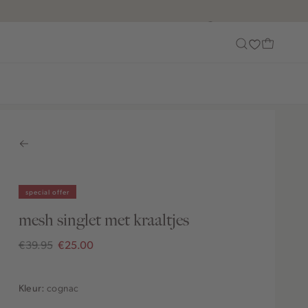
Customer Care
special offer
mesh singlet met kraaltjes
€39.95
€25.00
cognac
Kleur: