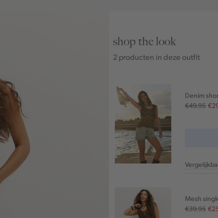
shop the look
2 producten in deze outfit
Denim shor
€49.95
€2
Vergelijkb
Mesh single
€39.95
€2