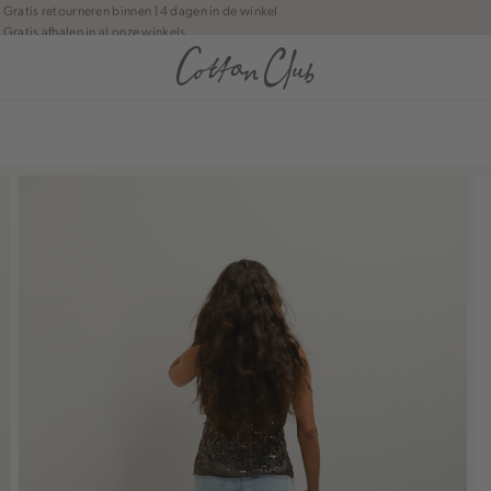
Gratis retourneren binnen 14 dagen in de winkel
Gratis afhalen in al onze winkels
Jouw bestelling wordt binnen 1 tot 5 dagen bezorgd
Betaal zoals jij wilt: o.a. Bancontact, Riverty, Apple pay & creditcard
anean journey | Chapter 1