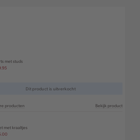
ts met studs
9.95
Dit product is uitverkocht
are producten
Bekijk product
t met kraaltjes
5.00