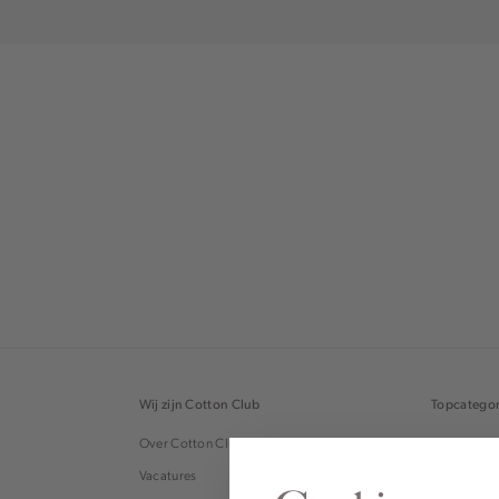
Wij zijn Cotton Club
Topcategor
Over Cotton Club
Blouses
Vacatures
Tops