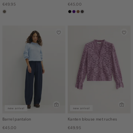
€49.95
€45.00
middenbruin
zwart
indigo
deepmocca
choco
new arrival
new arrival
Barrel pantalon
Kanten blouse met ruches
€45.00
€49.95