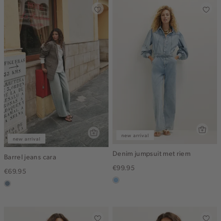
new arrival
new arrival
Denim jumpsuit met riem
Barrel jeans cara
€99.95
€69.95
blauw,
dusty
used
blue
light