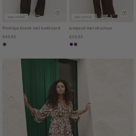
new arrival
new arrival
Pinstripe broek met trekkoord
Jumpsuit met structuur
€49.95
€59.95
choco
indigo
choco