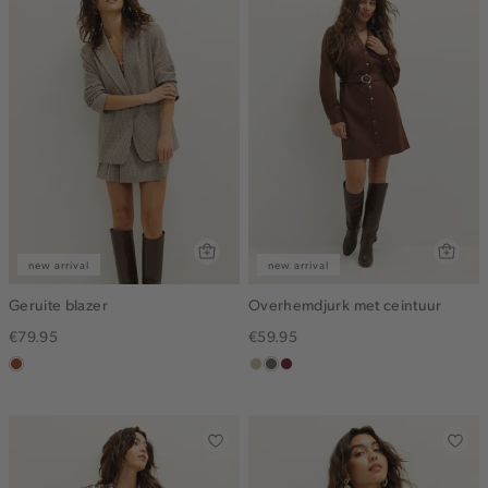
new arrival
new arrival
Geruite blazer
Overhemdjurk met ceintuur
€79.95
€59.95
bruin
lichtzand
middenbruin
bordeaux