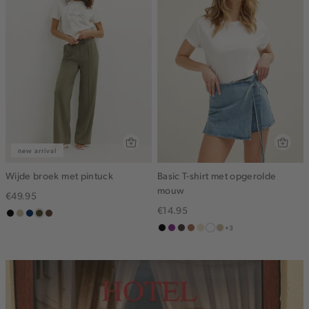
new arrival
Wijde broek met pintuck
Basic T-shirt met opgerolde
mouw
€49.95
€14.95
zwart
lichtzand
donkerblauw
groen,
donkerbruin
+3
olijf,
zwart
middenpaars
choco
terracotta
vanille
wit
lichtzand
midden
geel