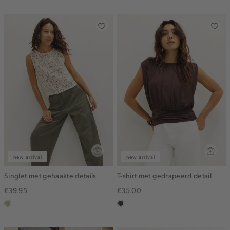
ijs
off-
white
new arrival
new arrival
Singlet met gehaakte details
T-shirt met gedrapeerd detail
€39.95
€35.00
lichtzand
choco