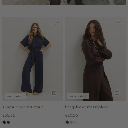
new arrival
new arrival
Jumpsuit met structuur
Longsleeve met zijplooi
€59.95
€29.95
indigo
choco
choco
blauw,
wit,