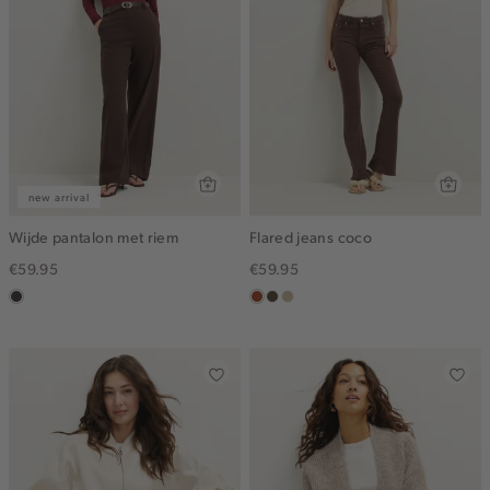
new arrival
Wijde pantalon met riem
Flared jeans coco
€59.95
€59.95
choco
bruin
donkerkhaki
lichtzand