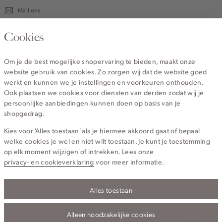
Mail ons
020 - 3412 670
Cookies
Van maandag t/m vrijdag van 8.30 uur tot 18.00 uur.
Om je de best mogelijke shopervaring te bieden, maakt onze
website gebruik van cookies. Zo zorgen wij dat de website goed
Service
werkt en kunnen we je instellingen en voorkeuren onthouden.
Ook plaatsen we cookies voor diensten van derden zodat wij je
persoonlijke aanbiedingen kunnen doen op basis van je
Wij zijn Cotton Club
shopgedrag.
Kies voor 'Alles toestaan' als je hiermee akkoord gaat of bepaal
Topcategorieën voor jou
welke cookies je wel en niet wilt toestaan. Je kunt je toestemming
op elk moment wijzigen of intrekken. Lees onze
privacy- en cookieverklaring
voor meer informatie.
Alles toestaan
Privacy- en cookieverklaring
Algemene Voorwaarden
Alleen noodzakelijke cookies