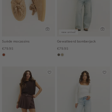
new arrival
Suède mocassins
Gewatteerd bomberjack
€79.95
€79.95
bruin
middenbruin
lichtkhaki