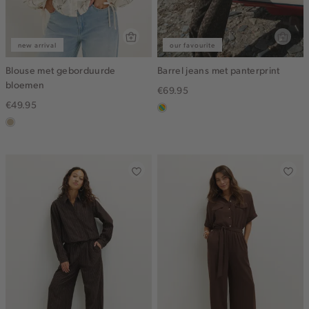
new arrival
our favourite
Blouse met geborduurde
Barrel jeans met panterprint
bloemen
€69.95
€49.95
meerkleurig
lichtzand