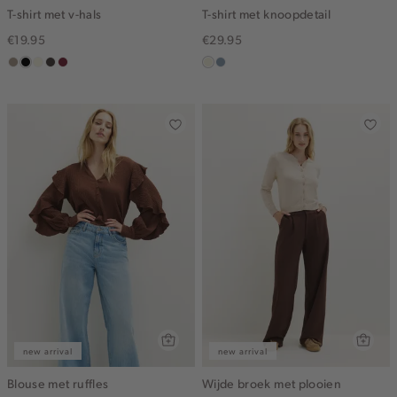
T-shirt met v-hals
T-shirt met knoopdetail
€19.95
€29.95
taupe,
zwart
wit,
choco
bordeaux
ecru
dusty
dark
off-
blue
white
new arrival
new arrival
Blouse met ruffles
Wijde broek met plooien