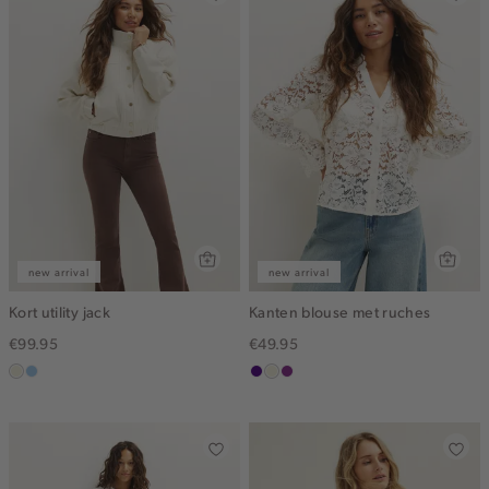
new arrival
new arrival
Kort utility jack
Kanten blouse met ruches
€99.95
€49.95
ecru
lichtblauw
indigo
ecru
middenpaars