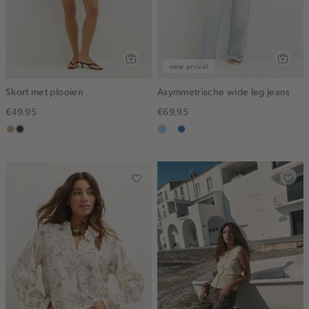
new arrival
Skort met plooien
Asymmetrische wide leg jeans
€49.95
€69.95
zand
choco
blauw,
wit
blauw,
gemêleerd
used
used
light
middle