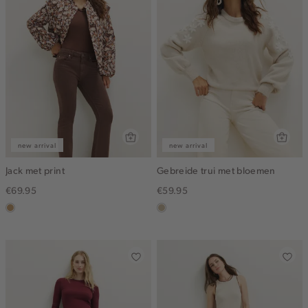
new arrival
new arrival
Jack met print
Gebreide trui met bloemen
€69.95
€59.95
camel
lichtzand