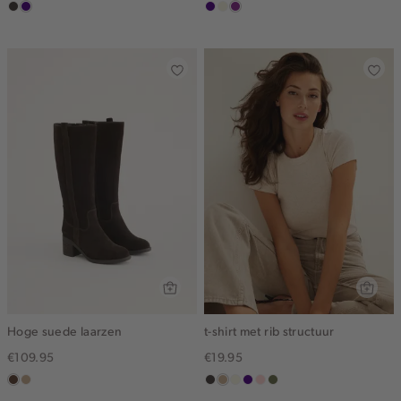
choco
indigo
indigo
ecru
middenpaars
Hoge suede laarzen
t-shirt met rib structuur
€109.95
€19.95
donkerbruin
zand
choco
zand
wit,
indigo
pink
groen,