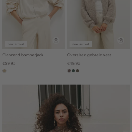
new arrival
new arrival
Glanzend bomberjack
Oversized gebreid vest
€59.95
€49.95
lichtzand
taupe
groen,
bruin
grijs
gemêleerd