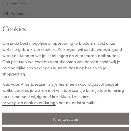
Customer Care
Mail ons
020 - 3412 670
Cookies
Van maandag t/m vrijdag van 8.30 uur tot 18.00 uur.
Om je de best mogelijke shopervaring te bieden, maakt onze
website gebruik van cookies. Zo zorgen wij dat de website goed
Service
werkt en kunnen we je instellingen en voorkeuren onthouden.
Ook plaatsen we cookies voor diensten van derden zodat wij je
persoonlijke aanbiedingen kunnen doen op basis van je
Wij zijn Cotton Club
shopgedrag.
Kies voor 'Alles toestaan' als je hiermee akkoord gaat of bepaal
Topcategorieën voor jou
welke cookies je wel en niet wilt toestaan. Je kunt je toestemming
op elk moment wijzigen of intrekken. Lees onze
privacy- en cookieverklaring
voor meer informatie.
Alles toestaan
Privacy- en cookieverklaring
Algemene Voorwaarden