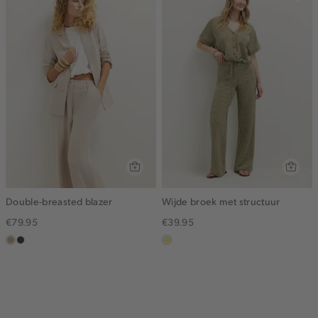
Double-breasted blazer
Wijde broek met structuur
€79.95
€39.95
zand
choco
khaki
gemêleerd