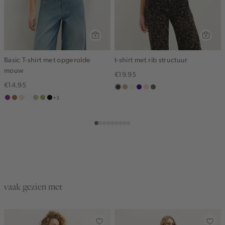
Basic T-shirt met opgerolde
t-shirt met rib structuur
mouw
€19.95
€14.95
choco
zand
wit,
indigo
pink
groen,
+3
middenpaars
terracotta
vanille
wit
lichtzand
meerkleurig
zwart
gemêleerd
off-
clay
olijf
geel
white
vaak gezien met