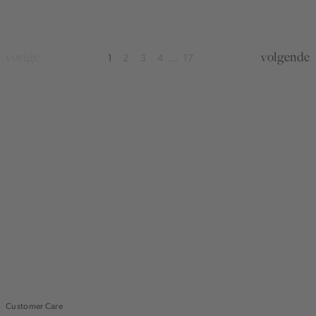
vorige
volgende
1
2
3
4
17
...
Customer Care