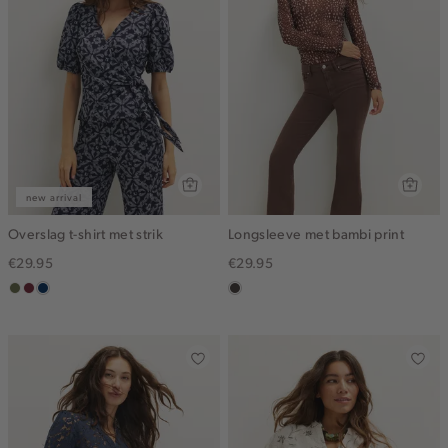
new arrival
Overslag t-shirt met strik
Longsleeve met bambi print
€29.95
€29.95
groen,
brique
donkerblauw
choco
olijf