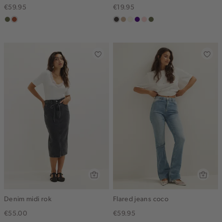
€59.95
€19.95
groen,
bruin
choco
zand
wit,
indigo
pink
groen,
olijf
gemêleerd
off-
clay
olijf
white
Denim midi rok
Flared jeans coco
€55.00
€59.95