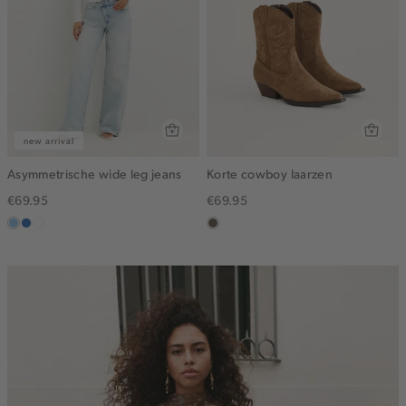
new arrival
Asymmetrische wide leg jeans
Korte cowboy laarzen
€69.95
€69.95
blauw,
blauw,
wit
middenbruin
used
used
light
middle