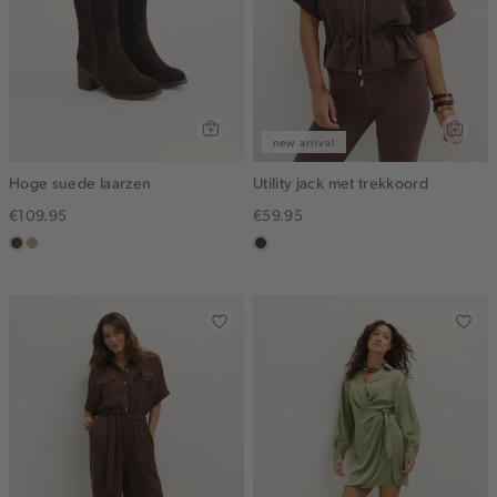
new arrival
Hoge suede laarzen
Utility jack met trekkoord
€109.95
€59.95
donkerbruin
zand
choco