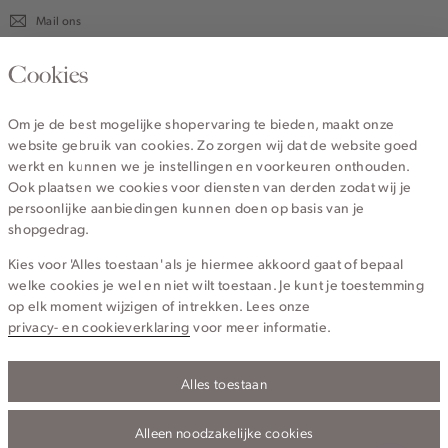
Mail ons
020 - 3412 670
Cookies
Van maandag t/m vrijdag van 8.30 uur tot 18.00 uur.
Om je de best mogelijke shopervaring te bieden, maakt onze
website gebruik van cookies. Zo zorgen wij dat de website goed
Service
werkt en kunnen we je instellingen en voorkeuren onthouden.
Ook plaatsen we cookies voor diensten van derden zodat wij je
persoonlijke aanbiedingen kunnen doen op basis van je
Wij zijn Cotton Club
shopgedrag.
Kies voor 'Alles toestaan' als je hiermee akkoord gaat of bepaal
Topcategorieën voor jou
welke cookies je wel en niet wilt toestaan. Je kunt je toestemming
op elk moment wijzigen of intrekken. Lees onze
privacy- en cookieverklaring
voor meer informatie.
Alles toestaan
Privacy- en cookieverklaring
Algemene Voorwaarden
Alleen noodzakelijke cookies