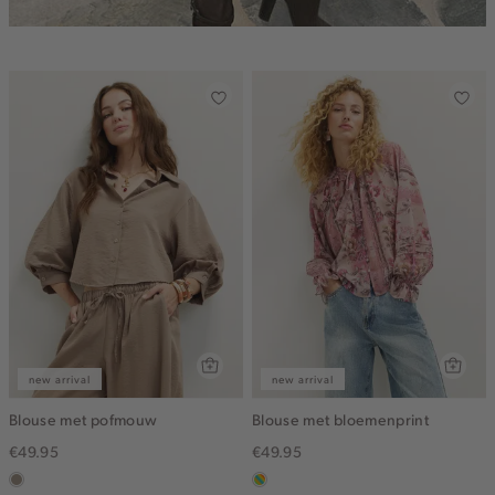
new arrival
new arrival
Blouse met pofmouw
Blouse met bloemenprint
€49.95
€49.95
taupe,
meerkleurig