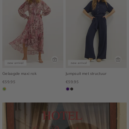
new arrival
new arrival
Gelaagde maxi rok
Jumpsuit met structuur
€59.95
€59.95
meerkleurig
indigo
choco