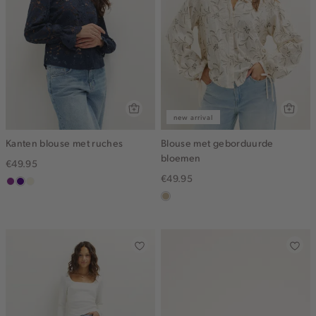
new arrival
Kanten blouse met ruches
Blouse met geborduurde
bloemen
€49.95
€49.95
middenpaars
indigo
ecru
lichtzand