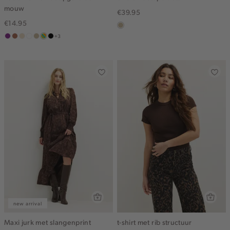
mouw
€39.95
€14.95
lichtzand
+3
middenpaars
terracotta
vanille
wit
lichtzand
meerkleurig
zwart
geel
new arrival
Maxi jurk met slangenprint
t-shirt met rib structuur