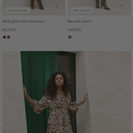
our favourite
new arrival
Midi jurk met structuur
Bouclé skort
€55.00
€49.95
bordeaux
bruin
deepmocca