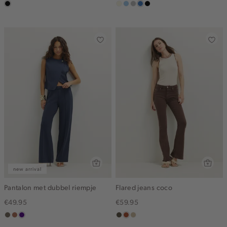
zwart,
wit,
lichtblauw
grijs,
middenblauw
zwart,
used
off-
used
used
middle
white
middle
middle
new arrival
Pantalon met dubbel riempje
Flared jeans coco
€49.95
€59.95
middenbruin
terracotta
indigo
donkerkhaki
bruin
lichtzand