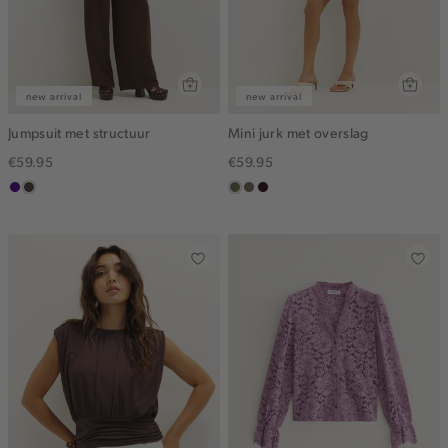
new arrival
new arrival
Jumpsuit met structuur
Mini jurk met overslag
€59.95
€59.95
indigo
choco
groen,
middenbruin
bordeaux,
olijf
donker