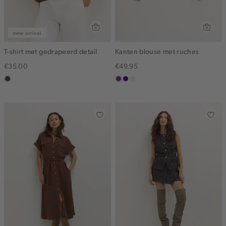
new arrival
T-shirt met gedrapeerd detail
Kanten blouse met ruches
€35.00
€49.95
choco
middenpaars
indigo
ecru