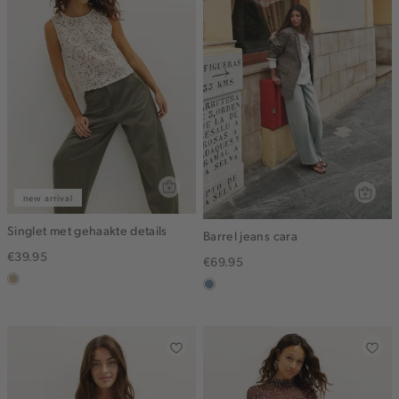
new arrival
Singlet met gehaakte details
Barrel jeans cara
€39.95
€69.95
lichtzand
dusty
blue