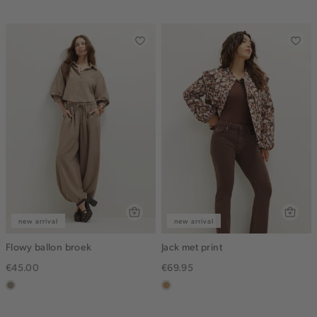
dark
new arrival
new arrival
Flowy ballon broek
Jack met print
€45.00
€69.95
taupe,
camel
dark