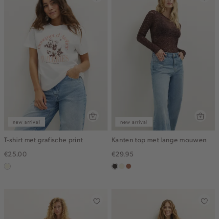
new arrival
new arrival
T-shirt met grafische print
Kanten top met lange mouwen
€25.00
€29.95
wit,
choco
ecru
terracotta
off-
white