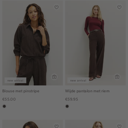
new arrival
new arrival
Blouse met pinstripe
Wijde pantalon met riem
€55.00
€59.95
choco
choco