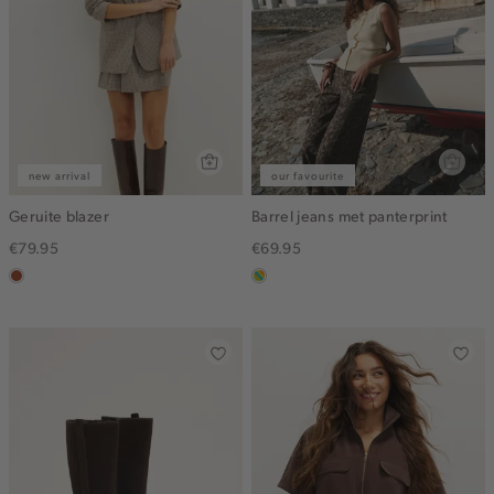
new arrival
our favourite
Geruite blazer
Barrel jeans met panterprint
€79.95
€69.95
bruin
meerkleurig