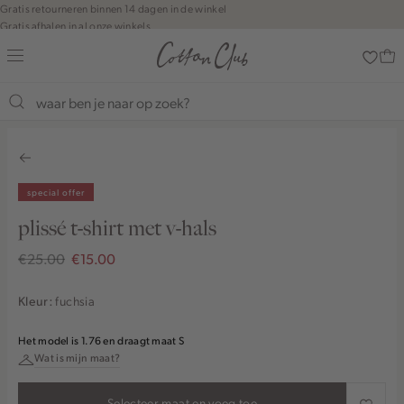
Navigeer
Gratis retourneren binnen 14 dagen in de winkel
Gratis afhalen in al onze winkels
direct naar
Jouw bestelling wordt binnen 1 tot 5 dagen bezorgd
de
Betaal zoals jij wilt: o.a. Bancontact, Riverty, Apple pay & creditcard
hoofdinhoud
Open de
zoekbalk
Shop the look
Navigeer
direct
naar de
footer
special offer
plissé t-shirt met v-hals
€25.00
€15.00
fuchsia
Kleur:
Het model is 1.76 en draagt maat S
Wat is mijn maat?
Selecteer maat en voeg toe