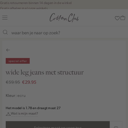
Navigeer
Gratis retourneren binnen 14 dagen in de winkel
Gratis afhalen in al onze winkels
direct naar
Jouw bestelling wordt binnen 1 tot 5 dagen bezorgd
de
Betaal zoals jij wilt: o.a. Bancontact, Riverty, Apple pay & creditcard
hoofdinhoud
Open de
zoekbalk
Navigeer
direct
naar de
footer
special offer
wide leg jeans met structuur
€59.95
€29.95
ecru
Kleur:
Het model is 1.78 en draagt maat 27
Wat is mijn maat?
Selecteer maat en voeg toe