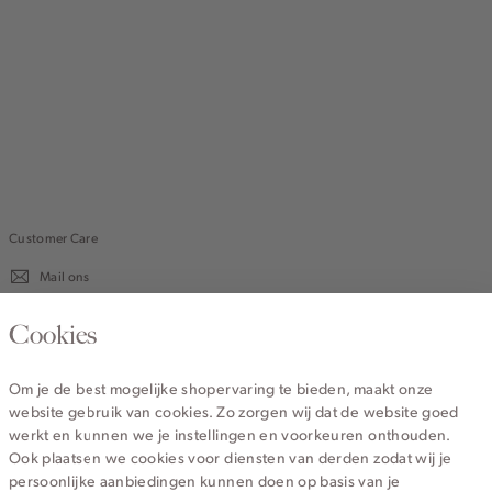
Customer Care
Mail ons
020 - 3412 670
Cookies
Van maandag t/m vrijdag van 8.30 uur tot 18.00 uur.
Om je de best mogelijke shopervaring te bieden, maakt onze
website gebruik van cookies. Zo zorgen wij dat de website goed
Service
werkt en kunnen we je instellingen en voorkeuren onthouden.
Ook plaatsen we cookies voor diensten van derden zodat wij je
persoonlijke aanbiedingen kunnen doen op basis van je
Wij zijn Cotton Club