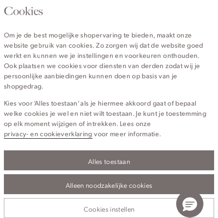
020 - 3412 670
Cookies
Van maandag t/m vrijdag van 8.30 uur tot 18.00 uur.
Om je de best mogelijke shopervaring te bieden, maakt onze
website gebruik van cookies. Zo zorgen wij dat de website goed
Service
werkt en kunnen we je instellingen en voorkeuren onthouden.
Ook plaatsen we cookies voor diensten van derden zodat wij je
persoonlijke aanbiedingen kunnen doen op basis van je
Wij zijn Cotton Club
shopgedrag.
Kies voor 'Alles toestaan' als je hiermee akkoord gaat of bepaal
Topcategorieën voor jou
welke cookies je wel en niet wilt toestaan. Je kunt je toestemming
op elk moment wijzigen of intrekken. Lees onze
privacy- en cookieverklaring
voor meer informatie.
Alles toestaan
Privacy- en cookieverklaring
Algemene Voorwaarden
Alleen noodzakelijke cookies
© 2026 Cotton Club Alle Rechten Voorbehouden
Cookies instellen