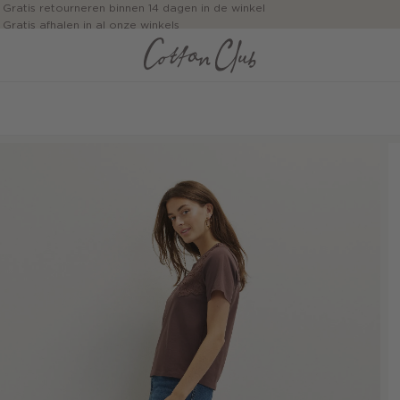
Gratis retourneren binnen 14 dagen in de winkel
Gratis afhalen in al onze winkels
Jouw bestelling wordt binnen 1 tot 5 dagen bezorgd
Betaal zoals jij wilt: o.a. Bancontact, Riverty, Apple pay & creditcard