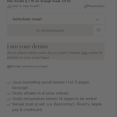
Het model is 1.76 en draagt maat 27/32
Wat is mijn maat?
Maattabel
Selecteer maat
In winkelmand
i am your denim
Wil je weten welke jeans bij jou past? Ontdek
hier
welke fit
perfect is voor jouw figuur
Bekijk winkelvoorraad
Jouw bestelling wordt binnen 1 tot 5 dagen
bezorgd
Gratis afhalen in al onze winkels
Gratis retourneren binnen 14 dagen in de winkel
Betaal zoals jij wilt: o.a. Bancontact, Riverty, Apple
pay & creditcard