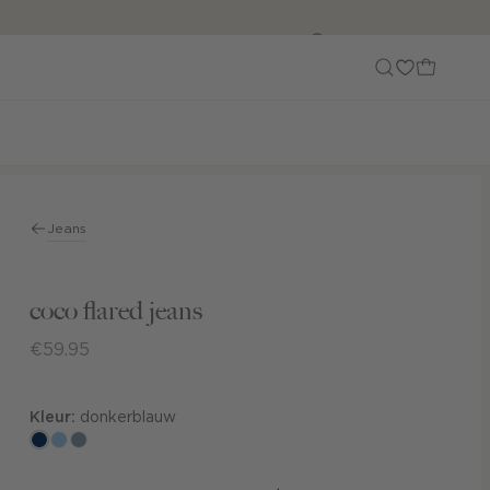
Customer Care
Jeans
coco flared jeans
€59.95
Kleur:
donkerblauw
donkerblauw
blauw,
dusty
used
blue
light