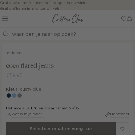
Navigeer
Gratis retourneren binnen 14 dagen in de winkel
Gratis afhalen in al onze winkels
direct naar
Jouw bestelling wordt binnen 1 tot 5 dagen bezorgd
de
Betaal zoals jij wilt: o.a. Bancontact, Riverty, Apple pay & creditcard
hoofdinhoud
Open de
zoekbalk
Shop the look
Navigeer
direct
Jeans
naar de
footer
coco flared jeans
€59.95
Kleur:
dusty blue
donkerblauw
blauw,
dusty
used
blue
Het model is 1.76 en draagt maat 27/32
light
Wat is mijn maat?
Maattabel
Selecteer maat en voeg toe