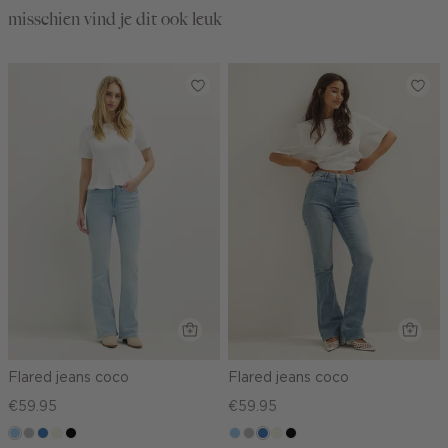
misschien vind je dit ook leuk
Flared jeans coco
Flared jeans coco
€59.95
€59.95
lichtblauw
grijs,
middenblauw
wit,
zwart,
lichtblauw
grijs,
middenblauw
wit,
zwart,