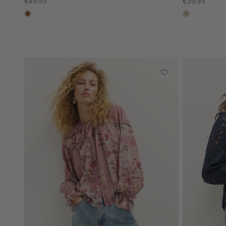
€49.95
€39.95
deepmocca
lichtzand