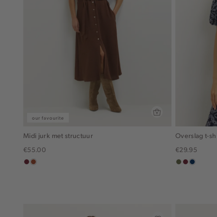
our favourite
Midi jurk met structuur
Overslag t-shi
€55.00
€29.95
bordeaux
bruin
groen,
brique
donkerb
olijf