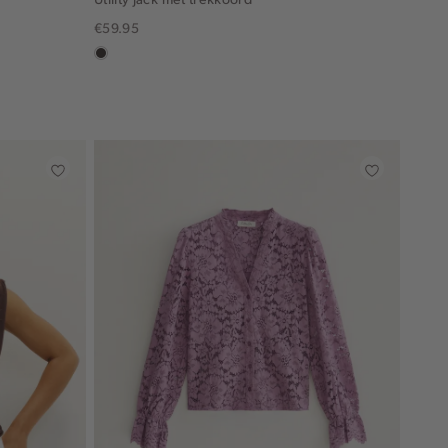
€59.95
choco