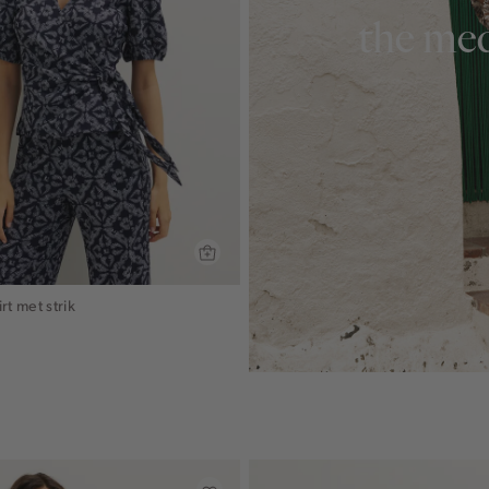
the med
rt met strik
lauw