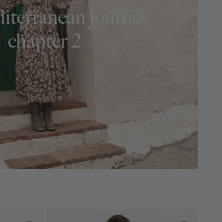
iterranean journey
chapter 2
shop nu