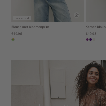
new arrival
Blouse met bloemenprint
Kanten blous
€49.95
€49.95
meerkleurig
middenpaars
indigo
ecru