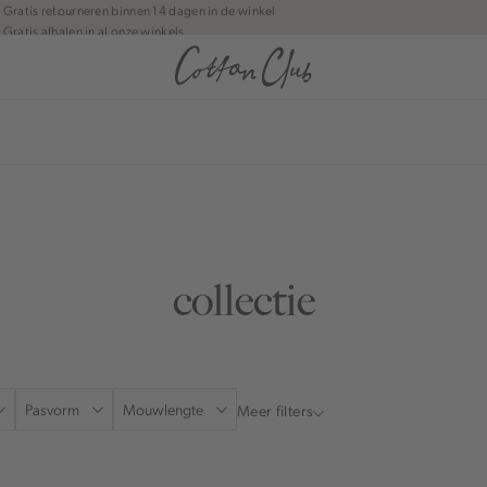
Gratis retourneren binnen 14 dagen in de winkel
Gratis afhalen in al onze winkels
Jouw bestelling wordt binnen 1 tot 5 dagen bezorgd
Betaal zoals jij wilt: o.a. Bancontact, Riverty, Apple pay & creditcard
anean journey | Chapter 1
collectie
Pasvorm
Mouwlengte
Meer filters