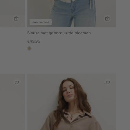
new arrival
Blouse met geborduurde bloemen
€49.95
lichtzand