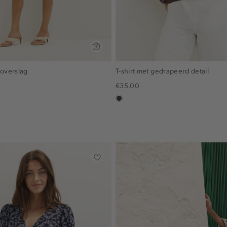
 overslag
T-shirt met gedrapeerd detail
€35.00
in
x,
choco