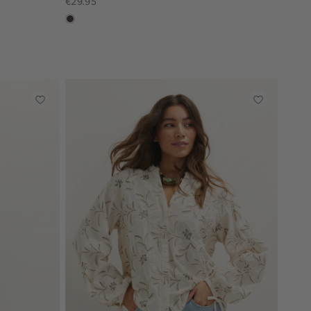
€29.95
choco