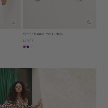
Kanten blouse met ruches
€49.95
middenpaars
indigo
ecru