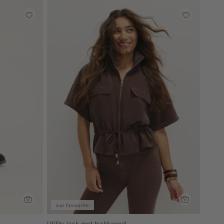
our favourite
Utility jack met trekkoord