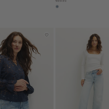
€69.95
dusty
blue