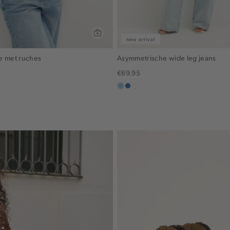
new arrival
e met ruches
Asymmetrische wide leg jeans
€69.95
blauw,
blauw,
wit
used
used
light
middle