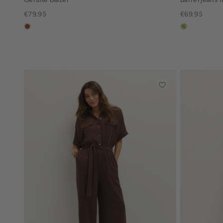
€79.95
€69.95
bruin
meerkleurig