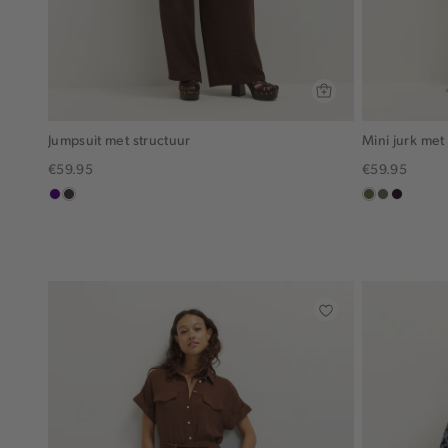
Jumpsuit met structuur
Mini jurk met
€59.95
€59.95
indigo
choco
groen,
middenbru
bordeau
olijf
donker