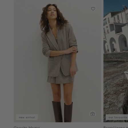
new arrival
our favourite
Geruite blazer
Barrel jeans 