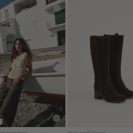
met panterprint
Hoge suede laarzen