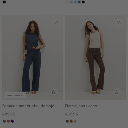
zwart,
wit,
lichtblauw
grijs,
middenblauw
zwart,
used
off-
used
used
middle
white
middle
middle
new arrival
Pantalon met dubbel riempje
Flared jeans coco
€49.95
€59.95
middenbruin
terracotta
indigo
donkerkhaki
bruin
lichtzand