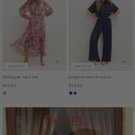
new arrival
new arrival
Gelaagde maxi rok
Jumpsuit met structuur
€59.95
€59.95
meerkleurig
indigo
choco