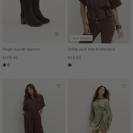
new arrival
Hoge suede laarzen
Utility jack met trekkoord
€109.95
€59.95
donkerbruin
zand
choco