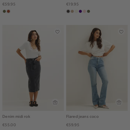
€59.95
€19.95
groen,
bruin
choco
zand
wit,
indigo
pink
groen,
olijf
gemêleerd
off-
clay
olijf
white
Denim midi rok
Flared jeans coco
€55.00
€59.95