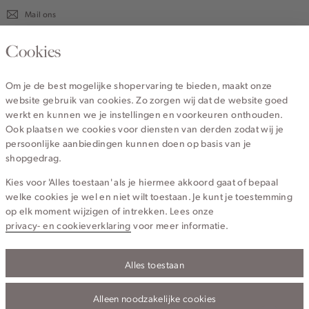
Mail ons
020 - 3412 670
Cookies
Van maandag t/m vrijdag van 8.30 uur tot 18.00 uur.
Om je de best mogelijke shopervaring te bieden, maakt onze
website gebruik van cookies. Zo zorgen wij dat de website goed
Service
werkt en kunnen we je instellingen en voorkeuren onthouden.
Ook plaatsen we cookies voor diensten van derden zodat wij je
persoonlijke aanbiedingen kunnen doen op basis van je
Wij zijn Cotton Club
shopgedrag.
Kies voor 'Alles toestaan' als je hiermee akkoord gaat of bepaal
Topcategorieën voor jou
welke cookies je wel en niet wilt toestaan. Je kunt je toestemming
op elk moment wijzigen of intrekken. Lees onze
privacy- en cookieverklaring
voor meer informatie.
Alles toestaan
Privacy- en cookieverklaring
Algemene Voorwaarden
Alleen noodzakelijke cookies