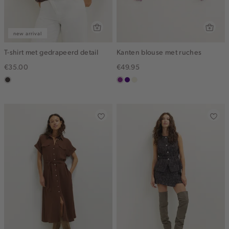
new arrival
T-shirt met gedrapeerd detail
Kanten blouse met ruches
€35.00
€49.95
choco
middenpaars
indigo
ecru