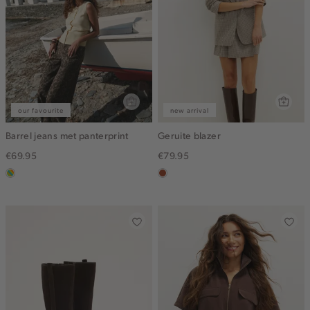
our favourite
new arrival
Barrel jeans met panterprint
Geruite blazer
€69.95
€79.95
meerkleurig
bruin