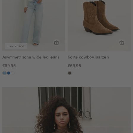
new arrival
Asymmetrische wide leg jeans
Korte cowboy laarzen
€69.95
€69.95
blauw,
blauw,
wit
middenbruin
used
used
light
middle