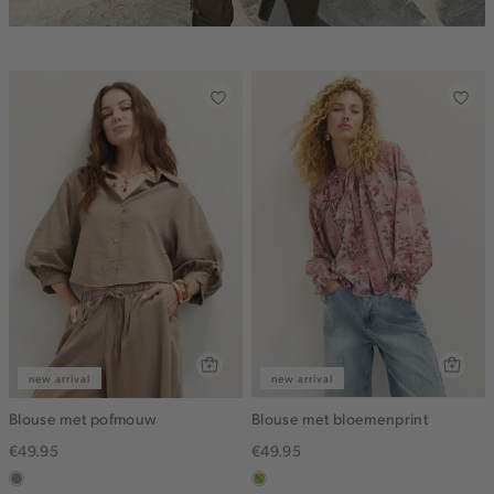
new arrival
new arrival
Blouse met pofmouw
Blouse met bloemenprint
€49.95
€49.95
taupe,
meerkleurig