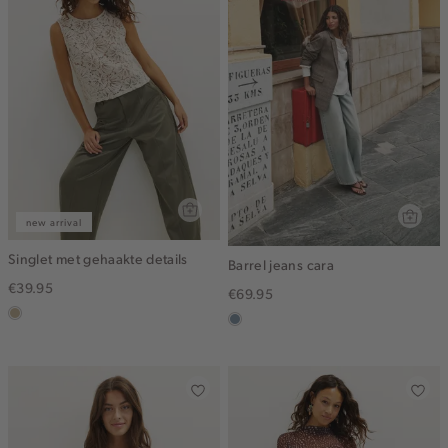
new arrival
Singlet met gehaakte details
Barrel jeans cara
€39.95
€69.95
lichtzand
dusty
blue