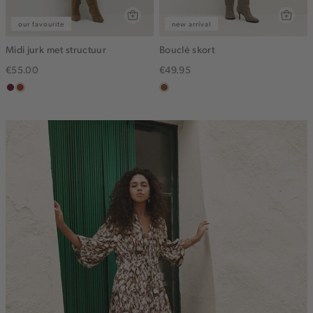
our favourite
new arrival
Midi jurk met structuur
Bouclé skort
€55.00
€49.95
bordeaux
bruin
deepmocca