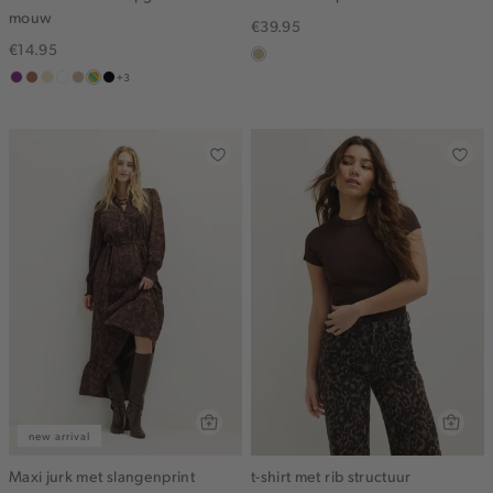
mouw
€39.95
€14.95
lichtzand
+3
middenpaars
terracotta
vanille
wit
lichtzand
meerkleurig
zwart
geel
new arrival
Maxi jurk met slangenprint
t-shirt met rib structuur