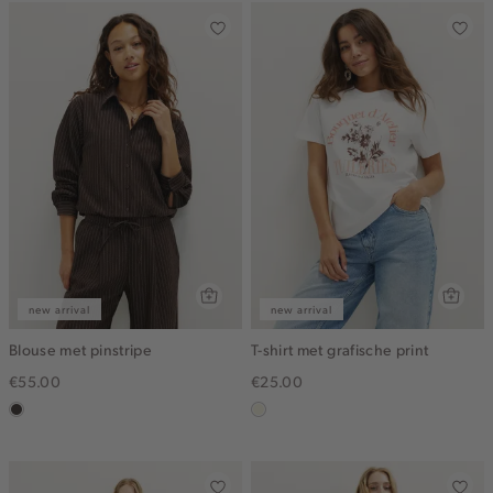
new arrival
new arrival
Blouse met pinstripe
T-shirt met grafische print
€55.00
€25.00
choco
wit,
off-
white