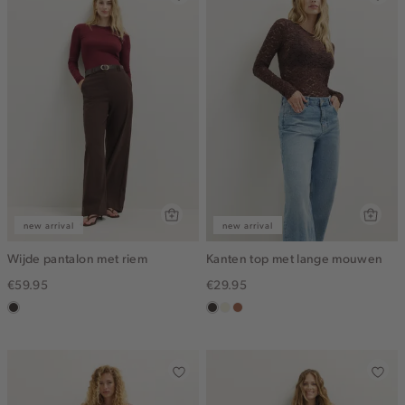
new arrival
new arrival
Wijde pantalon met riem
Kanten top met lange mouwen
€59.95
€29.95
choco
choco
ecru
terracotta