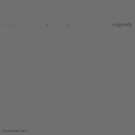
vorige
volgende
1
2
3
4
17
...
Customer Care