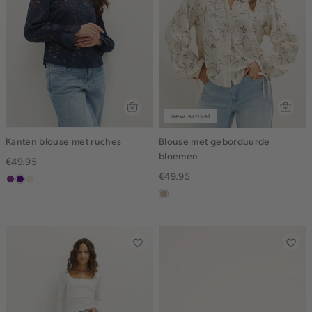
new arrival
Kanten blouse met ruches
Blouse met geborduurde
bloemen
€49.95
€49.95
middenpaars
indigo
ecru
lichtzand