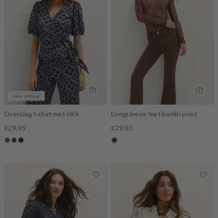
new arrival
Overslag t-shirt met strik
Longsleeve met bambi print
€29.95
€29.95
groen,
brique
donkerblauw
choco
olijf