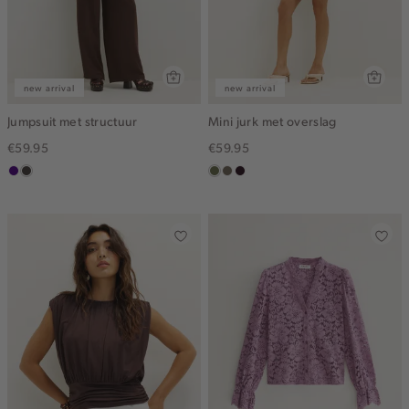
new arrival
new arrival
Jumpsuit met structuur
Mini jurk met overslag
€59.95
€59.95
indigo
choco
groen,
middenbruin
bordeaux,
olijf
donker