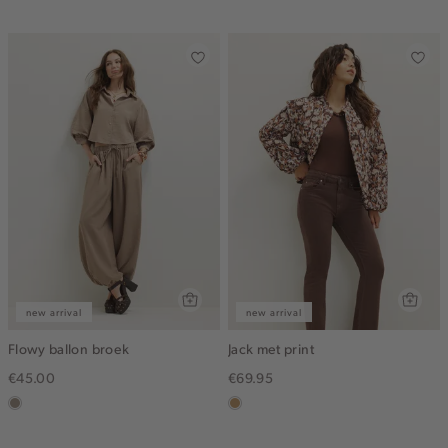
dark
new arrival
new arrival
Flowy ballon broek
Jack met print
€45.00
€69.95
taupe,
camel
dark