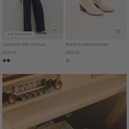
our favourite
Jumpsuit met ceintuur
Korte cowboylaarzen
€69.95
€69.95
groen,
indigo
lichtzand
olijf,
midden