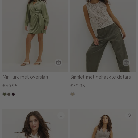
Mini jurk met overslag
Singlet met gehaakte details
€59.95
€39.95
groen,
middenbruin
bordeaux,
lichtzand
olijf
donker