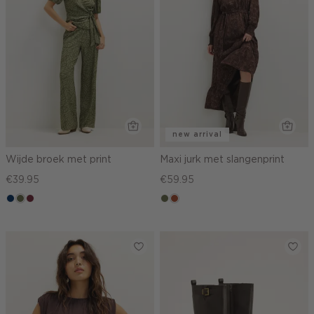
new arrival
Wijde broek met print
Maxi jurk met slangenprint
€39.95
€59.95
donkerblauw
groen,
brique
groen,
bruin
olijf
olijf