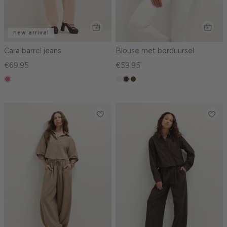
new arrival
Cara barrel jeans
Blouse met borduursel
€69.95
€59.95
rose,
ecru
choco,
groen,
vintage
donker
olijf,
midden