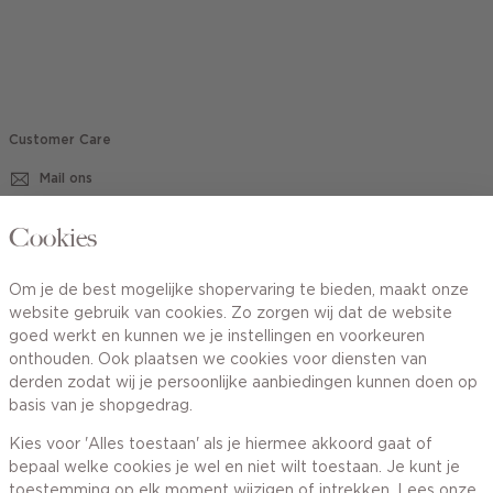
Customer Care
Mail ons
020 - 3412 670
Cookies
Van maandag t/m vrijdag van 8.30 uur tot 18.00 uur.
Om je de best mogelijke shopervaring te bieden, maakt onze
website gebruik van cookies. Zo zorgen wij dat de website
Service
goed werkt en kunnen we je instellingen en voorkeuren
onthouden. Ook plaatsen we cookies voor diensten van
derden zodat wij je persoonlijke aanbiedingen kunnen doen op
Wij zijn Cotton Club
basis van je shopgedrag.
Kies voor 'Alles toestaan' als je hiermee akkoord gaat of
Topcategorieën voor jou
bepaal welke cookies je wel en niet wilt toestaan. Je kunt je
toestemming op elk moment wijzigen of intrekken. Lees onze