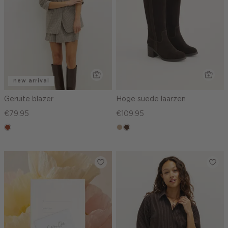
new arrival
Geruite blazer
Hoge suede laarzen
€79.95
€109.95
bruin
zand
donkerbruin