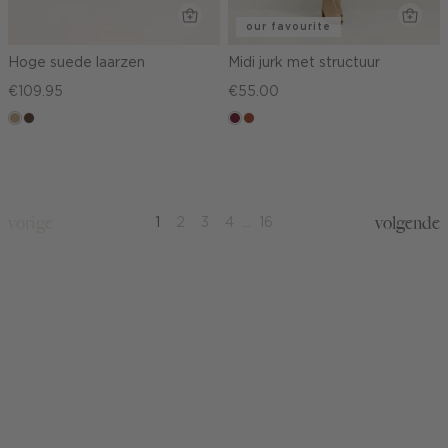
our favourite
Hoge suede laarzen
Midi jurk met structuur
€109.95
€55.00
zand
donkerbruin
bordeaux
bruin
vorige
volgende
1
2
3
4
...
16