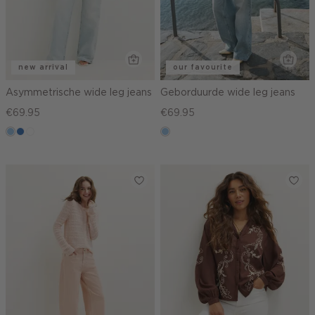
new arrival
our favourite
Asymmetrische wide leg jeans
Geborduurde wide leg jeans
€69.95
€69.95
blauw,
blauw,
wit
blauw,
used
used
used
light
middle
light