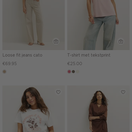
Loose fit jeans cato
T-shirt met tekstprint
€69.95
€25.00
zand
rose,
middenbruin
wit,
vintage
off-
white