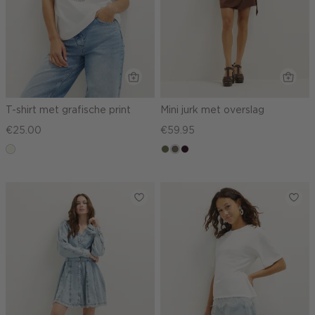
T-shirt met grafische print
Mini jurk met overslag
€25.00
€59.95
wit,
groen,
middenbruin
bordeaux,
off-
olijf
donker
white