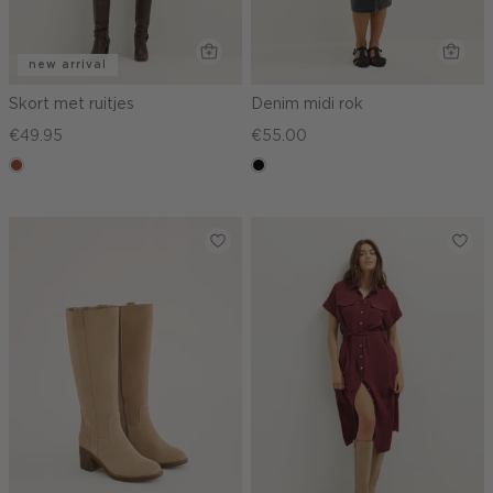
new arrival
Skort met ruitjes
Denim midi rok
€49.95
€55.00
bruin
zwart,
used
middle