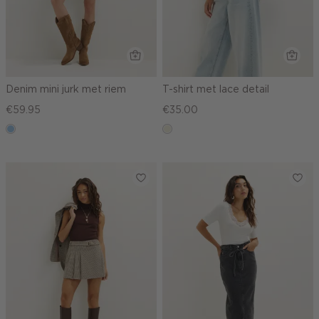
Denim mini jurk met riem
T-shirt met lace detail
€59.95
€35.00
blauw,
ecru
used
light