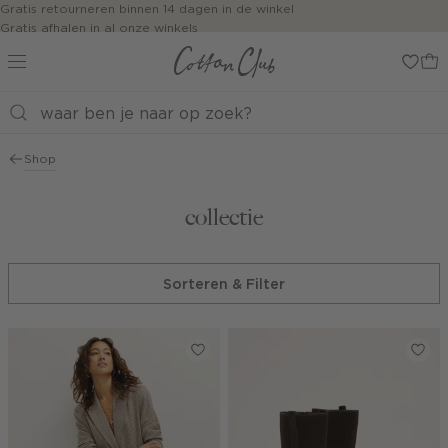
Navigeer
Gratis retourneren binnen 14 dagen in de winkel
Gratis afhalen in al onze winkels
direct naar
Jouw bestelling wordt binnen 1 tot 5 dagen bezorgd
de
Betaal zoals jij wilt: o.a. Bancontact, Riverty, Apple pay & creditcard
hoofdinhoud
Open de
zoekbalk
Navigeer
direct
Shop
naar de
footer
collectie
Sorteren & Filter