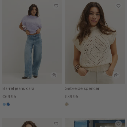
Barrel jeans cara
Gebreide spencer
€69.95
€39.95
blauw,
blauw,
lichtzand
used
used
light
middle