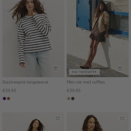
our favourite
Gestreepte longsleeve
Mini rok met ruffles
€39.95
€39.95
indigo
deepmocca
zand
choco,
donker