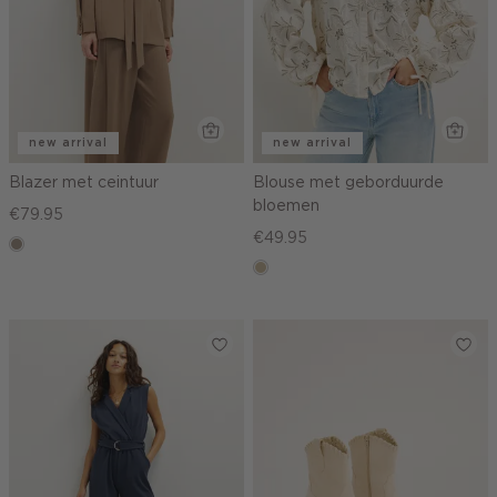
new arrival
new arrival
Blazer met ceintuur
Blouse met geborduurde
bloemen
€79.95
€49.95
taupe,
dark
lichtzand