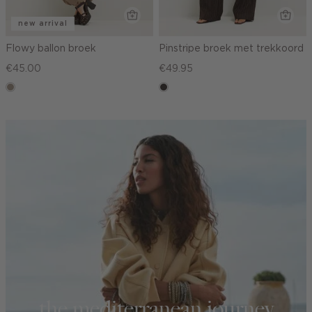
new arrival
Flowy ballon broek
Pinstripe broek met trekkoord
€45.00
€49.95
taupe,
choco
dark
the mediterranean journey