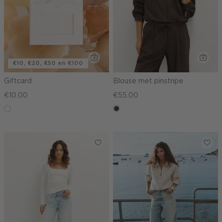
€10, €20, €50 en €100
Giftcard
Blouse met pinstripe
€10.00
€55.00
graphic
choco