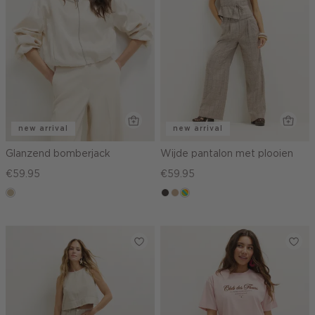
new arrival
new arrival
Glanzend bomberjack
Wijde pantalon met plooien
€59.95
€59.95
lichtzand
choco
zand
meerkleurig
gemêleerd