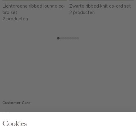
Lichtgroene ribbed lounge co-
Zwarte ribbed knit co-ord set
ord set
2 producten
2 producten
Customer Care
Mail ons
Cookies
020 - 3412 670