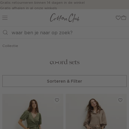
Navigeer
Gratis retourneren binnen 14 dagen in de winkel
Gratis afhalen in al onze winkels
direct naar
Jouw bestelling wordt binnen 1 tot 5 dagen bezorgd
de
Betaal zoals jij wilt: o.a. iDEAL | Wero, Riverty, Apple pay & creditcard
hoofdinhoud
Open de
zoekbalk
Navigeer
direct
Collectie
naar de
footer
co-ord sets
Sorteren & Filter