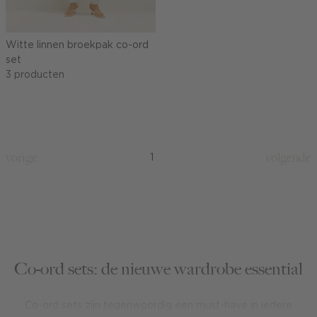
Witte linnen broekpak co-ord
set
3 producten
vorige
volgende
1
Co-ord sets: de nieuwe wardrobe essential
Co-ord sets zijn tegenwoordig een must-have in iedere