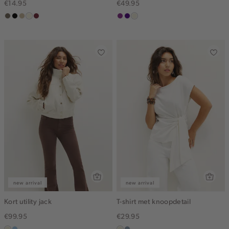
€14.95
€49.95
middenbruin
zwart
lichtzand
wit,
bordeaux
middenpaars
indigo
ecru
off-
white
new arrival
new arrival
Kort utility jack
T-shirt met knoopdetail
€99.95
€29.95