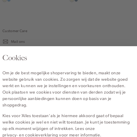
ecru
lichtblauw
ecru
dusty
blue
Customer Care
Mail ons
020 - 3412 670
Cookies
Van maandag t/m vrijdag van 8.30 uur tot 18.00 uur.
Om je de best mogelijke shopervaring te bieden, maakt onze
website gebruik van cookies. Zo zorgen wij dat de website goed
Service
werkt en kunnen we je instellingen en voorkeuren onthouden.
Ook plaatsen we cookies voor diensten van derden zodat wij je
persoonlijke aanbiedingen kunnen doen op basis van je
Wij zijn Cotton Club
shopgedrag.
Kies voor 'Alles toestaan' als je hiermee akkoord gaat of bepaal
Topcategorieën voor jou
welke cookies je wel en niet wilt toestaan. Je kunt je toestemming
op elk moment wijzigen of intrekken. Lees onze
privacy- en cookieverklaring
voor meer informatie.