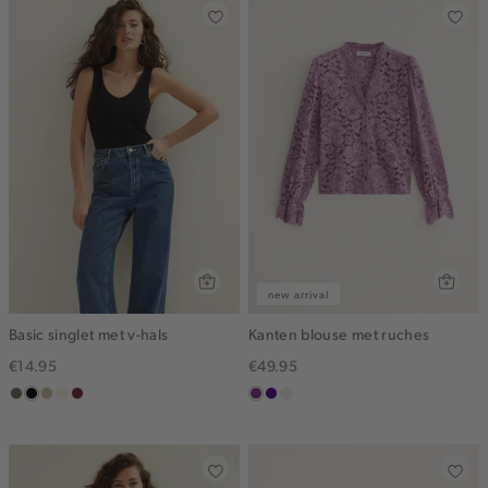
new arrival
Basic singlet met v-hals
Kanten blouse met ruches
€14.95
€49.95
middenbruin
zwart
lichtzand
wit,
bordeaux
middenpaars
indigo
ecru
off-
white