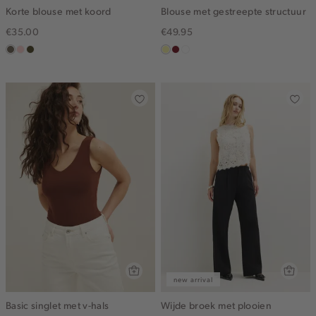
Korte blouse met koord
Blouse met gestreepte structuur
€35.00
€49.95
middenbruin
pink
groen,
lichtgeel
rood,
blauw,
clay
olijf,
kers
ijs
midden
new arrival
Basic singlet met v-hals
Wijde broek met plooien