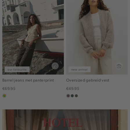
our favourite
new arrival
Barrel jeans met panterprint
Oversized gebreid vest
€69.95
€49.95
meerkleurig
taupe
groen,
bruin
grijs
gemêleerd