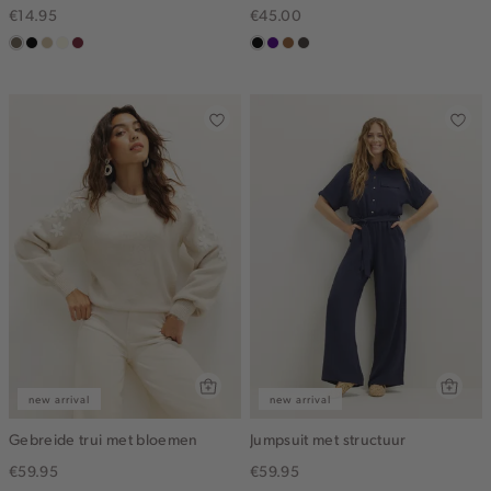
€14.95
€45.00
middenbruin
zwart
lichtzand
wit,
bordeaux
zwart
indigo
deepmocca
choco
off-
white
new arrival
new arrival
Gebreide trui met bloemen
Jumpsuit met structuur
€59.95
€59.95