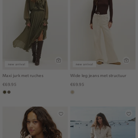
new arrival
new arrival
Maxi jurk met ruches
Wide leg jeans met structuur
€69.95
€69.95
groen,
middenbruin
lichtzand
olijf,
midden