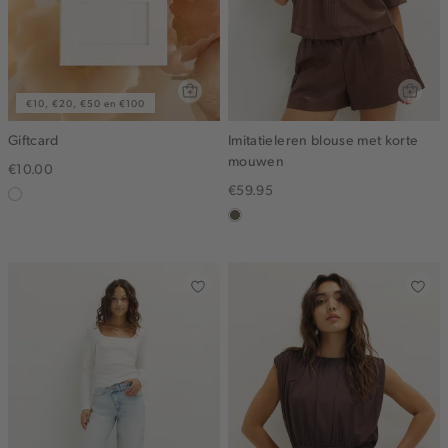
€10, €20, €50 en €100
Giftcard
Imitatieleren blouse met korte
mouwen
€10.00
€59.95
graphic
middenbruin