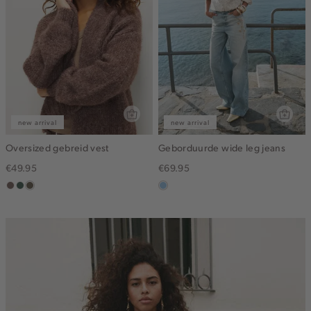
new arrival
new arrival
Oversized gebreid vest
Geborduurde wide leg jeans
€49.95
€69.95
taupe
groen,
bruin
blauw,
grijs
gemêleerd
used
light