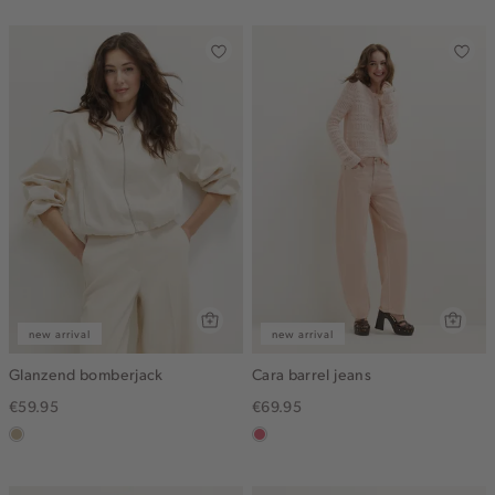
gemêleerd
new arrival
new arrival
Glanzend bomberjack
Cara barrel jeans
€59.95
€69.95
lichtzand
rose,
vintage