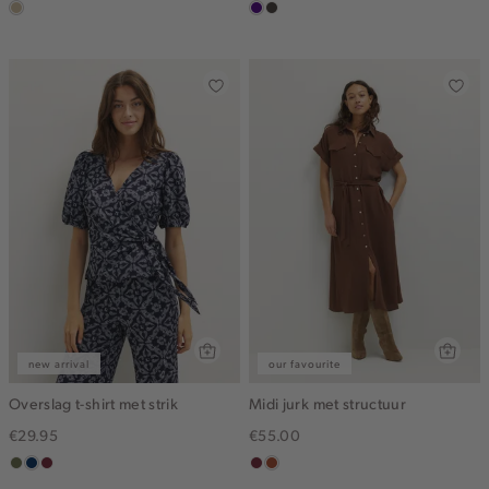
lichtzand
indigo
choco
new arrival
our favourite
Overslag t-shirt met strik
Midi jurk met structuur
€29.95
€55.00
groen,
donkerblauw
brique
bordeaux
bruin