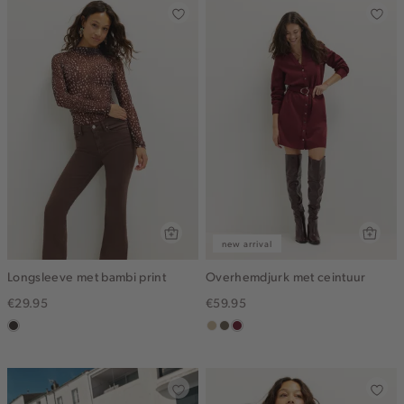
new arrival
Longsleeve met bambi print
Overhemdjurk met ceintuur
€29.95
€59.95
choco
lichtzand
middenbruin
bordeaux