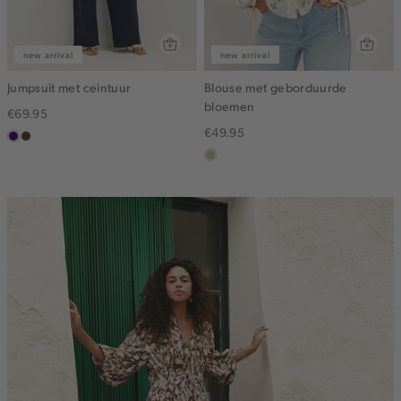
new arrival
new arrival
Jumpsuit met ceintuur
Blouse met geborduurde
bloemen
€69.95
€49.95
indigo
groen,
olijf,
lichtzand
midden