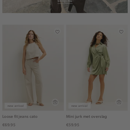
shop nu
new arrival
new arrival
Loose fit jeans cato
Mini jurk met overslag
€69.95
€59.95