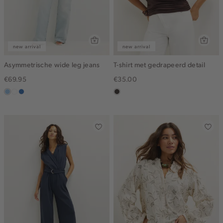
new arrival
new arrival
Asymmetrische wide leg jeans
T-shirt met gedrapeerd detail
€69.95
€35.00
blauw,
wit
blauw,
choco
used
used
light
middle