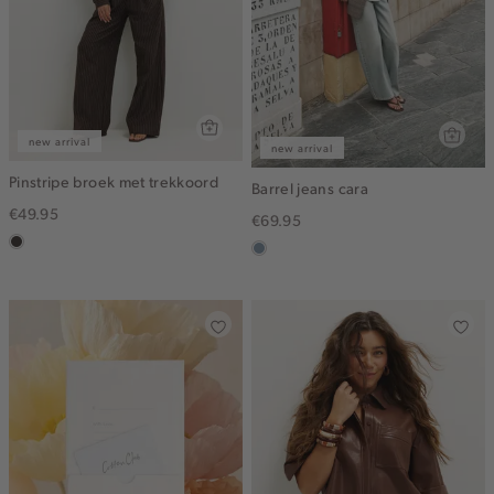
new arrival
new arrival
Pinstripe broek met trekkoord
Barrel jeans cara
€49.95
€69.95
choco
dusty
blue