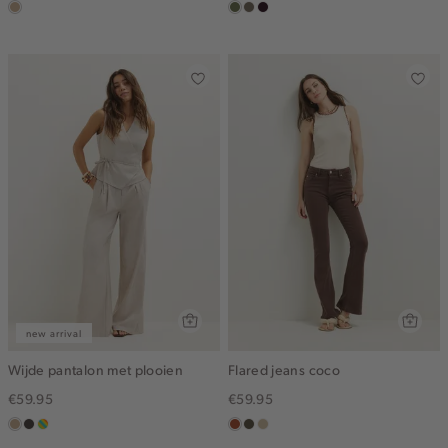
zand
groen,
middenbruin
bordeaux,
olijf
donker
new arrival
Wijde pantalon met plooien
Flared jeans coco
€59.95
€59.95
zand
choco
meerkleurig
bruin
donkerkhaki
lichtzand