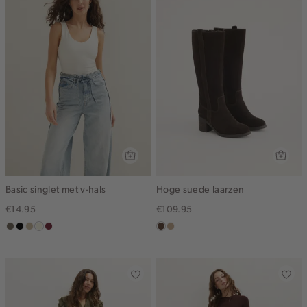
Basic singlet met v-hals
Hoge suede laarzen
€14.95
€109.95
middenbruin
zwart
lichtzand
wit,
bordeaux
donkerbruin
zand
off-
white