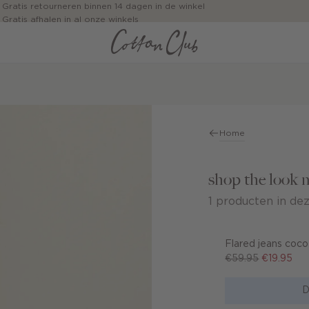
Gratis retourneren binnen 14 dagen in de winkel
Gratis afhalen in al onze winkels
Jouw bestelling wordt binnen 1 tot 5 dagen bezorgd
Betaal zoals jij wilt: o.a. iDEAL | Wero, Riverty, Apple pay & creditcard
Home
shop the look 
1 producten in dez
Flared jeans coco
€59.95
€19.95
D