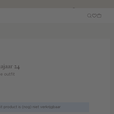
Customer Care
najaar 24
e outfit
it product is (nog) niet verkrijgbaar