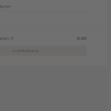
oducten
kelen:
0
0.00
In winkelmand