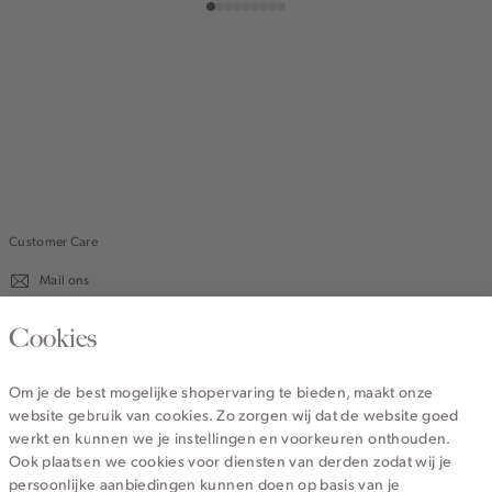
Customer Care
Mail ons
020 - 3412 670
Cookies
Van maandag t/m vrijdag van 8.30 uur tot 18.00 uur.
Om je de best mogelijke shopervaring te bieden, maakt onze
website gebruik van cookies. Zo zorgen wij dat de website goed
Service
werkt en kunnen we je instellingen en voorkeuren onthouden.
Ook plaatsen we cookies voor diensten van derden zodat wij je
persoonlijke aanbiedingen kunnen doen op basis van je