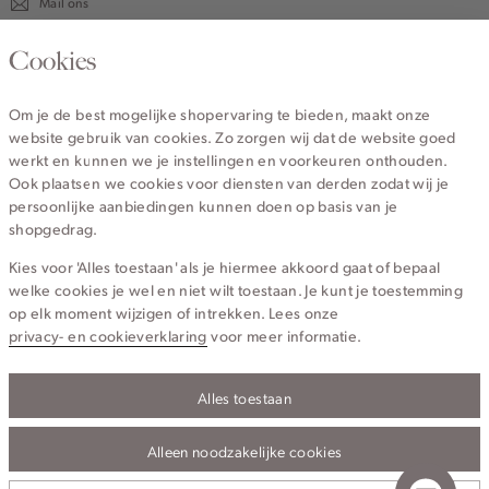
Mail ons
020 - 3412 670
Cookies
Van maandag t/m vrijdag van 8.30 uur tot 18.00 uur.
Om je de best mogelijke shopervaring te bieden, maakt onze
website gebruik van cookies. Zo zorgen wij dat de website goed
Service
werkt en kunnen we je instellingen en voorkeuren onthouden.
Ook plaatsen we cookies voor diensten van derden zodat wij je
persoonlijke aanbiedingen kunnen doen op basis van je
Wij zijn Cotton Club
shopgedrag.
Kies voor 'Alles toestaan' als je hiermee akkoord gaat of bepaal
Topcategorieën voor jou
welke cookies je wel en niet wilt toestaan. Je kunt je toestemming
op elk moment wijzigen of intrekken. Lees onze
privacy- en cookieverklaring
voor meer informatie.
Alles toestaan
Privacy- en cookieverklaring
Algemene Voorwaarden
Alleen noodzakelijke cookies