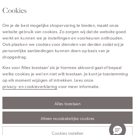
020 - 3412 670
Cookies
Van maandag t/m vrijdag van 8.30 uur tot 18.00 uur.
Om je de best mogelijke shopervaring te bieden, maakt onze
website gebruik van cookies. Zo zorgen wij dat de website goed
Service
werkt en kunnen we je instellingen en voorkeuren onthouden.
Ook plaatsen we cookies voor diensten van derden zodat wij je
persoonlijke aanbiedingen kunnen doen op basis van je
Wij zijn Cotton Club
shopgedrag.
Kies voor 'Alles toestaan' als je hiermee akkoord gaat of bepaal
Topcategorieën voor jou
welke cookies je wel en niet wilt toestaan. Je kunt je toestemming
op elk moment wijzigen of intrekken. Lees onze
privacy- en cookieverklaring
voor meer informatie.
Alles toestaan
Privacy- en cookieverklaring
Algemene Voorwaarden
Alleen noodzakelijke cookies
© 2026 Cotton Club Alle Rechten Voorbehouden
Cookies instellen