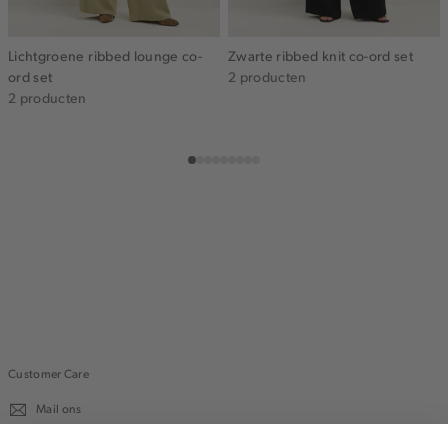
Lichtgroene ribbed lounge co-
Zwarte ribbed knit co-ord set
ord set
2 producten
2 producten
Customer Care
Mail ons