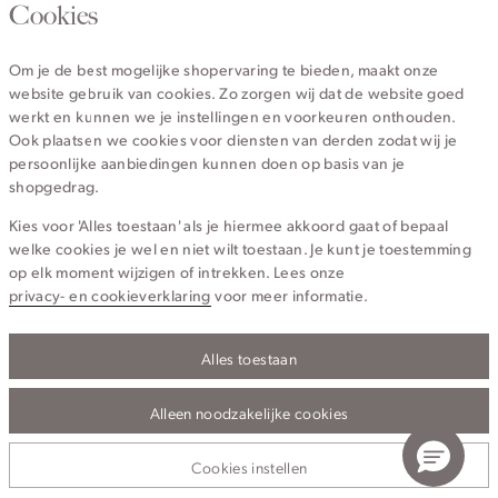
020 - 3412 670
Cookies
Van maandag t/m vrijdag van 8.30 uur tot 18.00 uur.
Om je de best mogelijke shopervaring te bieden, maakt onze
website gebruik van cookies. Zo zorgen wij dat de website goed
Service
werkt en kunnen we je instellingen en voorkeuren onthouden.
Ook plaatsen we cookies voor diensten van derden zodat wij je
persoonlijke aanbiedingen kunnen doen op basis van je
Wij zijn Cotton Club
shopgedrag.
Kies voor 'Alles toestaan' als je hiermee akkoord gaat of bepaal
Topcategorieën voor jou
welke cookies je wel en niet wilt toestaan. Je kunt je toestemming
op elk moment wijzigen of intrekken. Lees onze
privacy- en cookieverklaring
voor meer informatie.
Alles toestaan
Privacy- en cookieverklaring
Algemene Voorwaarden
Alleen noodzakelijke cookies
© 2026 Cotton Club Alle Rechten Voorbehouden
Cookies instellen