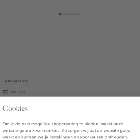
Customer Care
Mail ons
020 - 3412 670
Cookies
Van maandag t/m vrijdag van 8.30 uur tot 18.00 uur.
Om je de best mogelijke shopervaring te bieden, maakt onze
website gebruik van cookies. Zo zorgen wij dat de website goed
Service
werkt en kunnen we je instellingen en voorkeuren onthouden.