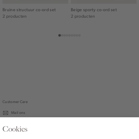
Bruine structuur co-ord set
Beige sporty co-ord set
2 producten
2 producten
Customer Care
Mail ons
020 - 3412 670
Cookies