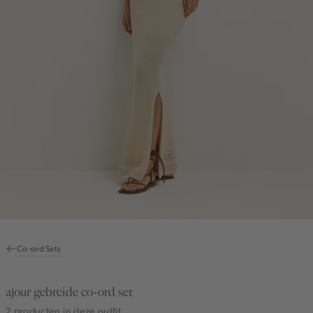
Co-ord Sets
ajour gebreide co-ord set
2 producten in deze outfit